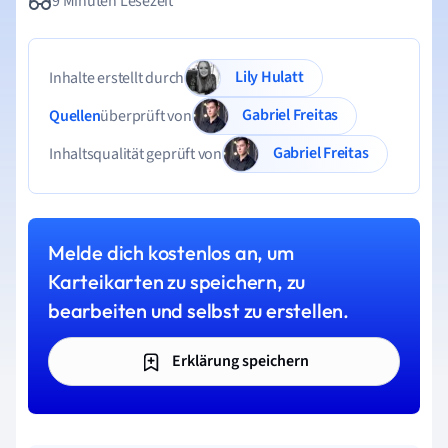
9 Minuten Lesezeit
Lily Hulatt
Inhalte erstellt durch
Gabriel Freitas
Quellen
überprüft von
Gabriel Freitas
Inhaltsqualität geprüft von
Melde dich kostenlos an, um
Karteikarten zu speichern, zu
bearbeiten und selbst zu erstellen.
Erklärung speichern