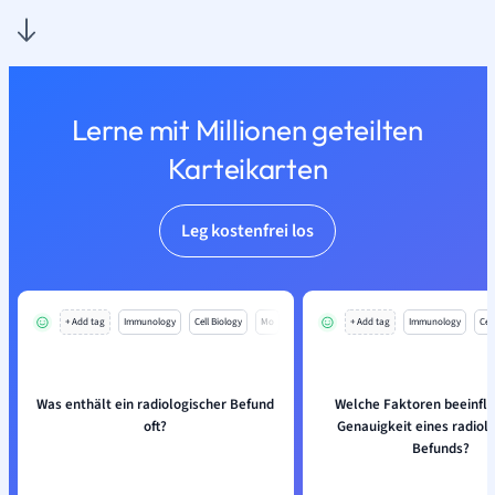
Lerne mit Millionen geteilten
Karteikarten
Leg kostenfrei los
+ Add tag
Immunology
Cell Biology
Mo
+ Add tag
Immunology
Cell
Was enthält ein radiologischer Befund
Welche Faktoren beeinflu
oft?
Genauigkeit eines radiol
Befunds?