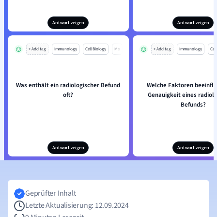
Antwort zeigen
Antwort zeigen
+ Add tag
Immunology
Cell Biology
Mo
+ Add tag
Immunology
Cell
Was enthält ein radiologischer Befund
Welche Faktoren beeinflu
oft?
Genauigkeit eines radiol
Befunds?
Antwort zeigen
Antwort zeigen
Geprüfter Inhalt
Letzte Aktualisierung: 12.09.2024