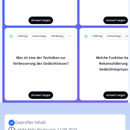
Antwort zeigen
Antwort zeigen
+ Add tag
Immunology
Cell Biology
Mo
+ Add tag
Immunology
Cell
Was ist eine der Techniken zur
Welche Funktion hat
Verbesserung des Gedächtnisses?
Rekonsolidierung 
Gedächtnisprozes
Antwort zeigen
Antwort zeigen
Geprüfter Inhalt
Letzte Aktualisierung: 12.09.2024