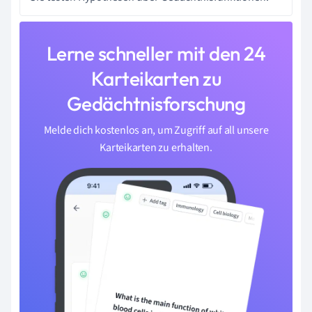
Lerne schneller mit den 24
Karteikarten zu
Gedächtnisforschung
Melde dich kostenlos an, um Zugriff auf all unsere
Karteikarten zu erhalten.