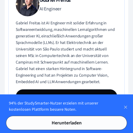
AI Engineer
Gabriel Freitas ist AI Engineer mit solider Erfahrung in
Softwareentwicklung, maschinellen Lernalgorithmen und
generativer KI, einschließlich Anwendungen großer
Sprachmodelle (LLMs). Er hat Elektrotechnik an der
Universität von São Paulo studiert und macht aktuell
seinen MSc in Computertechnik an der Universität von
Campinas mit Schwerpunkt auf maschinellem Lernen.
Gabriel hat einen starken Hintergrund in Software-
Engineering und hat an Projekten zu Computer Vision,
Embedded AI und LLM-Anwendungen gearbeitet.
Lerne Gabriel kennen
94% der StudySmarter-Nutzer erzielen mit unserer
kostenlosen Plattform bessere Noten.
Herunterladen
Teste dein Wissen mit Multiple-