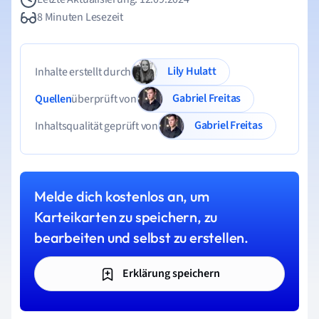
8 Minuten Lesezeit
Lily Hulatt
Inhalte erstellt durch
Gabriel Freitas
Quellen
überprüft von
Gabriel Freitas
Inhaltsqualität geprüft von
Melde dich kostenlos an, um
Karteikarten zu speichern, zu
bearbeiten und selbst zu erstellen.
Erklärung speichern