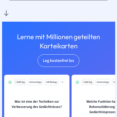
Lerne mit Millionen geteilten
Karteikarten
Leg kostenfrei los
+ Add tag
Immunology
Cell Biology
Mo
+ Add tag
Immunology
Cell
Was ist eine der Techniken zur
Welche Funktion hat
Verbesserung des Gedächtnisses?
Rekonsolidierung 
Gedächtnisprozes