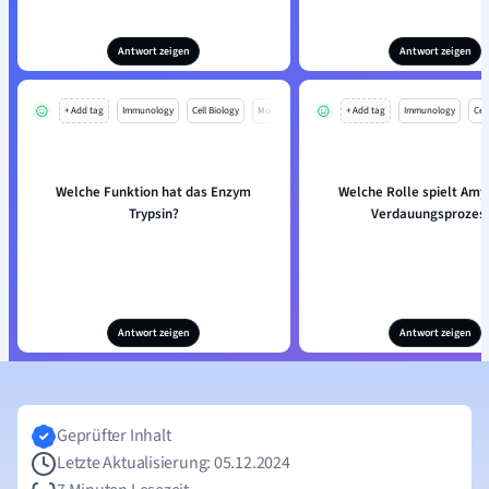
Antwort zeigen
Antwort zeigen
+ Add tag
Immunology
Cell Biology
Mo
+ Add tag
Immunology
Cell
Welche Funktion hat das Enzym
Welche Rolle spielt Amy
Trypsin?
Verdauungsprozes
Antwort zeigen
Antwort zeigen
Geprüfter Inhalt
Letzte Aktualisierung: 05.12.2024