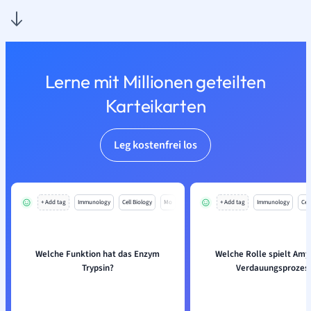
Lerne mit Millionen geteilten
Karteikarten
Leg kostenfrei los
+ Add tag
Immunology
Cell Biology
Mo
+ Add tag
Immunology
Cell
Welche Funktion hat das Enzym
Welche Rolle spielt Amy
Trypsin?
Verdauungsprozes