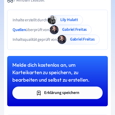
7 Minuten Lesezeit
Lily Hulatt
Inhalte erstellt durch
Gabriel Freitas
Quellen
überprüft von
Gabriel Freitas
Inhaltsqualität geprüft von
Melde dich kostenlos an, um
Karteikarten zu speichern, zu
bearbeiten und selbst zu erstellen.
Erklärung speichern