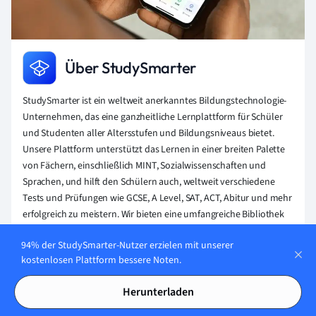
Über StudySmarter
StudySmarter ist ein weltweit anerkanntes Bildungstechnologie-
Unternehmen, das eine ganzheitliche Lernplattform für Schüler
und Studenten aller Altersstufen und Bildungsniveaus bietet.
Unsere Plattform unterstützt das Lernen in einer breiten Palette
von Fächern, einschließlich MINT, Sozialwissenschaften und
Sprachen, und hilft den Schülern auch, weltweit verschiedene
Tests und Prüfungen wie GCSE, A Level, SAT, ACT, Abitur und mehr
erfolgreich zu meistern. Wir bieten eine umfangreiche Bibliothek
von Lernmaterialien, einschließlich interaktiver Karteikarten,
94% der StudySmarter-Nutzer erzielen mit unserer
umfassender Lehrbuchlösungen und detaillierter Erklärungen.
kostenlosen Plattform bessere Noten.
Die fortschrittliche Technologie und Werkzeuge, die wir zur
Verfügung stellen, helfen Schülern, ihre eigenen Lernmaterialien
Herunterladen
zu erstellen. Die Inhalte von StudySmarter sind nicht nur von
Experten geprüft, sondern werden auch regelmäßig aktualisiert,