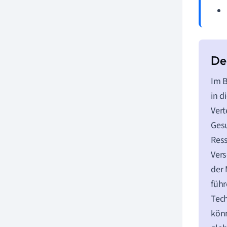
Im B
in d
Vert
Gesu
Ress
Vers
der 
führ
Tech
könn