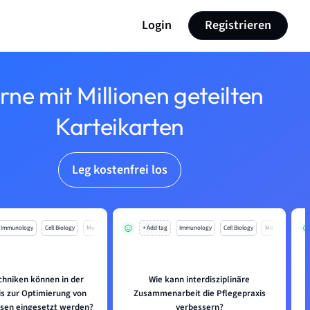
Login
Registrieren
rne mit Millionen geteilten
Karteikarten
Leg kostenfrei los
Immunology
Cell Biology
Mo
+ Add tag
Immunology
Cell Biology
Mo
chniken können in der
Wie kann interdisziplinäre
is zur Optimierung von
Zusammenarbeit die Pflegepraxis
sen eingesetzt werden?
verbessern?