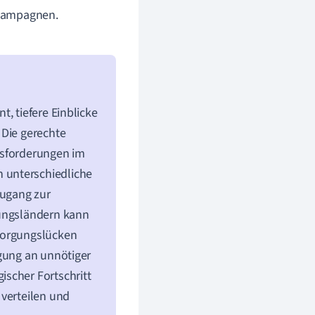
kampagnen.
, tiefere Einblicke
 Die gerechte
usforderungen im
 unterschiedliche
Zugang zur
lungsländern kann
rsorgungslücken
rgung an unnötiger
scher Fortschritt
 verteilen und