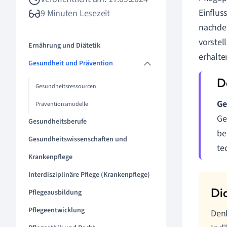
Einflus
9 Minuten Lesezeit
nachden
vorstel
Ernährung und Diätetik
erhalte
Gesundheit und Prävention
Gesundheitsressourcen
Ge
Präventionsmodelle
Ge
Gesundheitsberufe
be
Gesundheitswissenschaften und
te
Krankenpflege
Interdisziplinäre Pflege (Krankenpflege)
Pflegeausbildung
Pflegeentwicklung
Denk