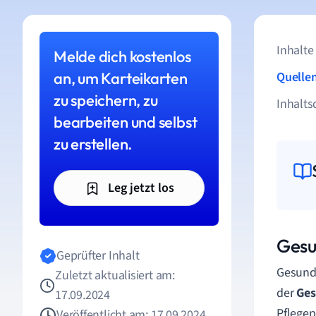
Inhalte
Melde dich kostenlos
an, um Karteikarten
Quelle
zu speichern, zu
Inhalts
bearbeiten und selbst
zu erstellen.
Leg jetzt los
Gesu
Geprüfter Inhalt
Gesundh
Zuletzt aktualisiert am:
der
Ges
17.09.2024
Pflegep
Veröffentlicht am: 17.09.2024