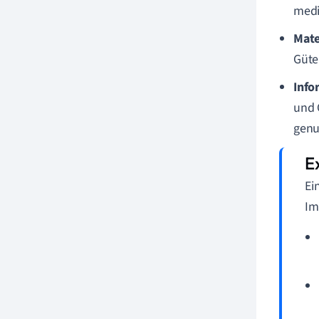
medi
Mate
Güte
Info
und 
genu
Ei
Im