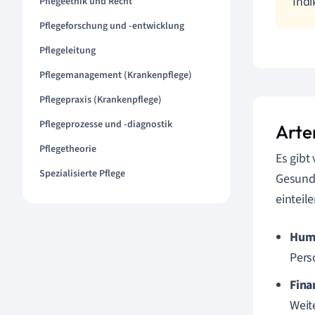
Indi
Pflegeethik und Recht
Pflegeforschung und -entwicklung
Pflegeleitung
Pflegemanagement (Krankenpflege)
Pflegepraxis (Krankenpflege)
Pflegeprozesse und -diagnostik
Arte
Pflegetheorie
Es gibt
Spezialisierte Pflege
Gesundh
einteile
Hum
Pers
Fina
Weit