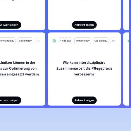
Antwort zeigen
Antwort zeigen
Immunology
Cell Biology
Mo
+ Add tag
Immunology
Cell Biology
Mo
chniken können in der
Wie kann interdisziplinäre
is zur Optimierung von
Zusammenarbeit die Pflegepraxis
sen eingesetzt werden?
verbessern?
Antwort zeigen
Antwort zeigen