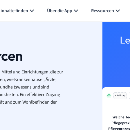
inhalte finden
Über die App
Ressourcen
Le
rcen
ittel und Einrichtungen, die zur
n, wie Krankenhäuser, Ärzte,
esundheitswesens und sind
nkheiten. Ein effektiver Zugang
+ Add tag
tät und zum Wohlbefinden der
Welche Te
Pflegeprax
Pflegeprozes