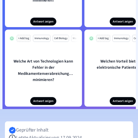
minimieren?
Antwort zeigen
Antwort zeigen
+ Add tag
Immunology
Cell Biology
Mo
+ Add tag
Immunology
Cell
Welche Art von Technologien kann
Welchen Vorteil biete
Fehler in der
elektronische Patiente
Medikamentenverabreichung
minimieren?
Antwort zeigen
Antwort zeigen
Geprüfter Inhalt
Letzte Aktualisierung: 17.09.2024