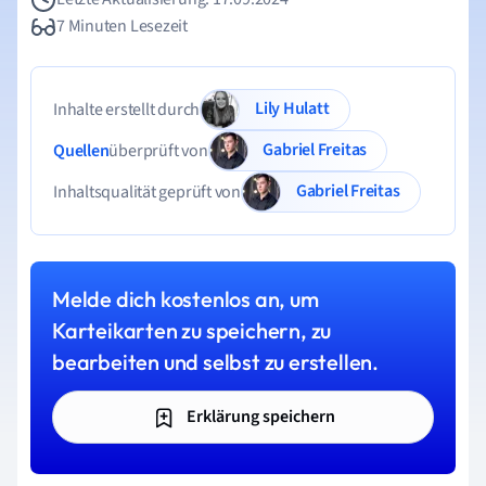
7 Minuten Lesezeit
Lily Hulatt
Inhalte erstellt durch
Gabriel Freitas
Quellen
überprüft von
Gabriel Freitas
Inhaltsqualität geprüft von
Melde dich kostenlos an, um
Karteikarten zu speichern, zu
bearbeiten und selbst zu erstellen.
Erklärung speichern