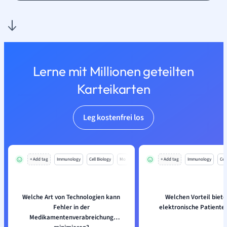
Lerne mit Millionen geteilten
Karteikarten
Leg kostenfrei los
+ Add tag
Immunology
Cell Biology
Mo
+ Add tag
Immunology
Cell
Welche Art von Technologien kann
Welchen Vorteil biete
Fehler in der
elektronische Patiente
Medikamentenverabreichung