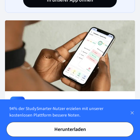
In unserer App öffnen
Über StudySmarter
94% der StudySmarter-Nutzer erzielen mit unserer
kostenlosen Plattform bessere Noten.
StudySmarter ist ein weltweit anerkanntes Bildungstechnologie-
Unternehmen, das eine ganzheitliche Lernplattform für Schüler
Herunterladen
und Studenten aller Altersstufen und Bildungsniveaus bietet.