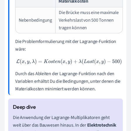
Materialkosten
Die Brücke muss eine maximale
Nebenbedingung
Verkehrslast von 500 Tonnen
tragen können
Die Problemformulierung mit der Lagrange-Funktion
wäre:
L
(
x
,
y
,
λ
)
=
K
o
s
t
e
n
(
x
,
y
)
+
λ
(
L
a
s
t
(
x
,
y
)
−
500
)
Durch das Ableiten der Lagrange-Funktion nach den
Variablen erhältst Du die Bedingungen, unter denen die
Materialkosten minimiert werden können.
Die Anwendung der Lagrange-Multiplikatoren geht
weit über das Bauwesen hinaus. In der
Elektrotechnik