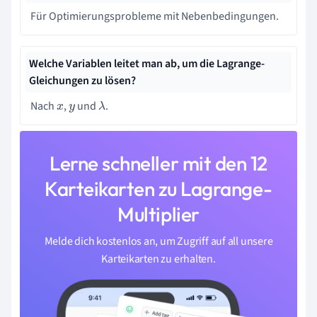
Für Optimierungsprobleme mit Nebenbedingungen.
Welche Variablen leitet man ab, um die Lagrange-
Gleichungen zu lösen?
Nach
,
und
.
x
y
λ
Lerne schneller mit den 12
Karteikarten zu Lagrange-
Multiplier
Melde dich kostenlos an, um Zugriff auf all unsere
Karteikarten zu erhalten.