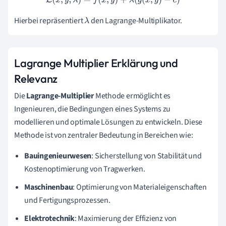
L
(
x
,
y
,
λ
)
=
f
(
x
,
y
)
+
λ
(
g
(
x
,
y
)
−
c
)
Hierbei repräsentiert
den Lagrange-Multiplikator.
λ
Lagrange Multiplier Erklärung und
Relevanz
Die
Lagrange-Multiplier
Methode ermöglicht es
Ingenieuren, die Bedingungen eines Systems zu
modellieren und optimale Lösungen zu entwickeln. Diese
Methode ist von zentraler Bedeutung in Bereichen wie:
Bauingenieurwesen
: Sicherstellung von Stabilität und
Kostenoptimierung von Tragwerken.
Maschinenbau
: Optimierung von Materialeigenschaften
und Fertigungsprozessen.
Elektrotechnik
: Maximierung der Effizienz von