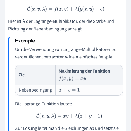
L
(
x
,
y
,
λ
)
=
f
(
x
,
y
)
+
λ
(
g
(
x
,
y
)
−
c
)
Hier ist
der Lagrange-Multiplikator, der die Stärke und
λ
Richtung der Nebenbedingung anzeigt.
Um die Verwendung von Lagrange-Multiplikatoren zu
verdeutlichen, betrachten wir ein einfaches Beispiel:
Maximierung der Funktion
Ziel
f
(
x
,
y
)
=
x
y
Nebenbedingung
x
+
y
=
1
Die Lagrange-Funktion lautet:
L
(
x
,
y
,
λ
)
=
x
y
+
λ
(
x
+
y
−
1
)
Zur Lösung leitet man die Gleichungen ab und setzt sie