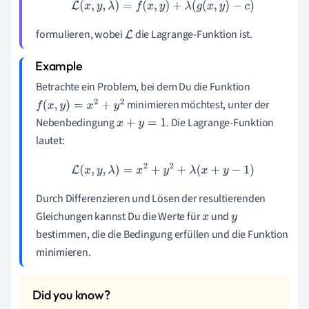
L
(
x
,
y
,
λ
)
=
f
(
x
,
y
)
+
λ
(
g
(
x
,
y
)
−
c
)
formulieren, wobei
die Lagrange-Funktion ist.
L
Betrachte ein Problem, bei dem Du die Funktion
minimieren möchtest, unter der
f
(
x
,
y
)
=
x
2
+
y
2
Nebenbedingung
. Die Lagrange-Funktion
x
+
y
=
1
lautet:
L
(
x
,
y
,
λ
)
=
x
2
+
y
2
+
λ
(
x
+
y
−
1
)
Durch Differenzieren und Lösen der resultierenden
Gleichungen kannst Du die Werte für
und
x
y
bestimmen, die die Bedingung erfüllen und die Funktion
minimieren.