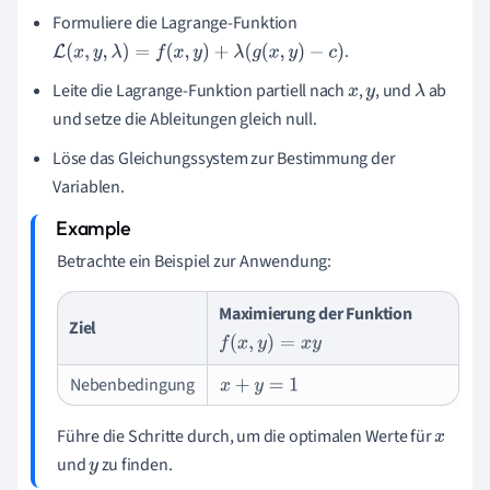
Formuliere die Lagrange-Funktion
.
L
(
x
,
y
,
λ
)
=
f
(
x
,
y
)
+
λ
(
g
(
x
,
y
)
−
c
)
Leite die Lagrange-Funktion partiell nach
,
, und
ab
x
y
λ
und setze die Ableitungen gleich null.
Löse das Gleichungssystem zur Bestimmung der
Variablen.
Betrachte ein Beispiel zur Anwendung:
Maximierung der Funktion
Ziel
f
(
x
,
y
)
=
x
y
Nebenbedingung
x
+
y
=
1
Führe die Schritte durch, um die optimalen Werte für
x
und
zu finden.
y