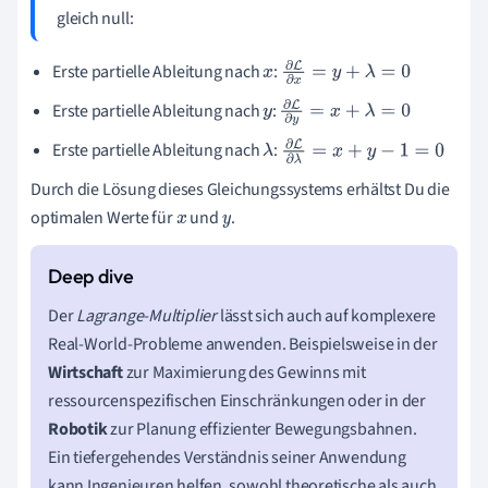
gleich null:
Erste partielle Ableitung nach
:
x
∂
L
∂
x
=
y
+
λ
=
0
Erste partielle Ableitung nach
:
y
∂
L
∂
y
=
x
+
λ
=
0
Erste partielle Ableitung nach
:
λ
∂
L
∂
λ
=
x
+
y
−
1
=
0
Durch die Lösung dieses Gleichungssystems erhältst Du die
optimalen Werte für
und
.
x
y
Der
Lagrange-Multiplier
lässt sich auch auf komplexere
Real-World-Probleme anwenden. Beispielsweise in der
Wirtschaft
zur Maximierung des Gewinns mit
ressourcenspezifischen Einschränkungen oder in der
Robotik
zur Planung effizienter Bewegungsbahnen.
Ein tiefergehendes Verständnis seiner Anwendung
kann Ingenieuren helfen, sowohl theoretische als auch