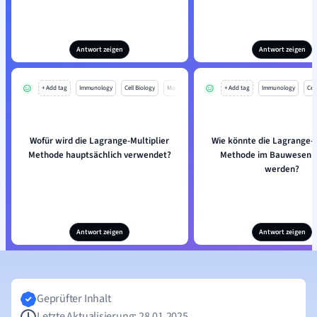
Antwort zeigen
Antwort zeigen
+ Add tag
Immunology
Cell Biology
Mo
+ Add tag
Immunology
Cell
Wofür wird die Lagrange-Multiplier
Wie könnte die Lagrange-M
Methode hauptsächlich verwendet?
Methode im Bauwesen g
werden?
Antwort zeigen
Antwort zeigen
Geprüfter Inhalt
Letzte Aktualisierung: 28.01.2025