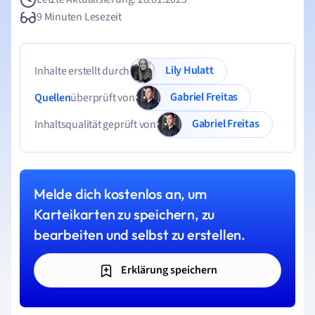
9 Minuten Lesezeit
Lily Hulatt
Inhalte erstellt durch
Gabriel Freitas
Quellen
überprüft von
Gabriel Freitas
Inhaltsqualität geprüft von
Melde dich kostenlos an, um
Karteikarten zu speichern, zu
bearbeiten und selbst zu erstellen.
Erklärung speichern