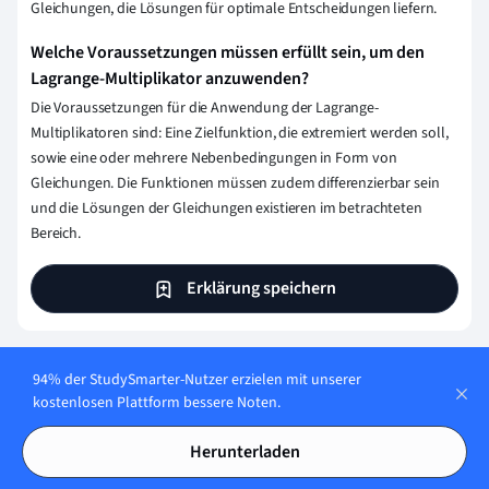
Gleichungen, die Lösungen für optimale Entscheidungen liefern.
Welche Voraussetzungen müssen erfüllt sein, um den
Lagrange-Multiplikator anzuwenden?
Die Voraussetzungen für die Anwendung der Lagrange-
Multiplikatoren sind: Eine Zielfunktion, die extremiert werden soll,
sowie eine oder mehrere Nebenbedingungen in Form von
Gleichungen. Die Funktionen müssen zudem differenzierbar sein
und die Lösungen der Gleichungen existieren im betrachteten
Bereich.
Erklärung speichern
94% der StudySmarter-Nutzer erzielen mit unserer
Wie stellen wir sicher, dass unser Content
kostenlosen Plattform bessere Noten.
korrekt und vertrauenswürdig ist?
Herunterladen
Bei StudySmarter haben wir eine Lernplattform geschaffen,
die Millionen von Studierende unterstützt. Lerne die