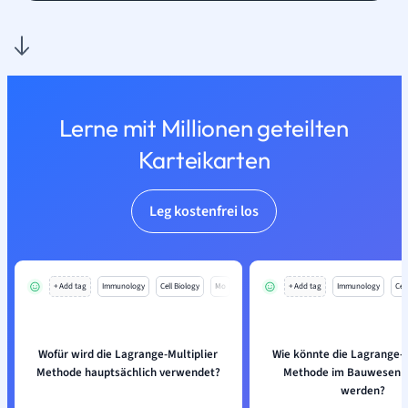
Lerne mit Millionen geteilten
Karteikarten
Leg kostenfrei los
+ Add tag
Immunology
Cell Biology
Mo
+ Add tag
Immunology
Cell
Wofür wird die Lagrange-Multiplier
Wie könnte die Lagrange-M
Methode hauptsächlich verwendet?
Methode im Bauwesen g
werden?