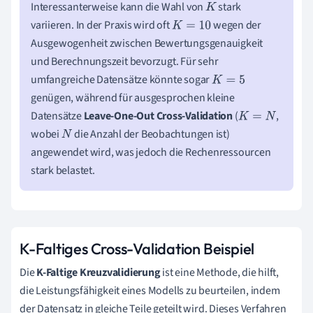
Interessanterweise kann die Wahl von
stark
K
variieren. In der Praxis wird oft
wegen der
K
=
10
Ausgewogenheit zwischen Bewertungsgenauigkeit
und Berechnungszeit bevorzugt. Für sehr
umfangreiche Datensätze könnte sogar
K
=
5
genügen, während für ausgesprochen kleine
Datensätze
Leave-One-Out Cross-Validation
(
,
K
=
N
wobei
die Anzahl der Beobachtungen ist)
N
angewendet wird, was jedoch die Rechenressourcen
stark belastet.
K-Faltiges Cross-Validation Beispiel
Die
K-Faltige Kreuzvalidierung
ist eine Methode, die hilft,
die Leistungsfähigkeit eines Modells zu beurteilen, indem
der Datensatz in gleiche Teile geteilt wird. Dieses Verfahren