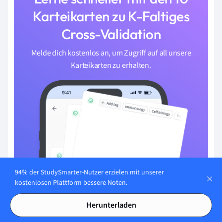
Karteikarten zu K-Faltiges
Cross-Validation
Melde dich kostenlos an, um Zugriff auf all unsere
Karteikarten zu erhalten.
94% der StudySmarter-Nutzer erzielen mit unserer
kostenlosen Plattform bessere Noten.
Herunterladen