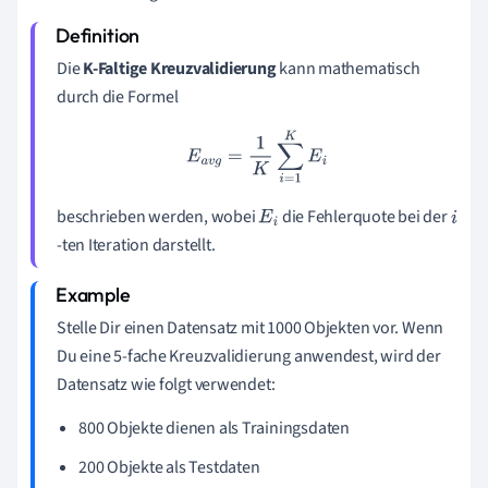
Die
K-Faltige Kreuzvalidierung
kann mathematisch
durch die Formel
E
a
v
g
=
1
K
∑
i
=
1
K
E
i
beschrieben werden, wobei
die Fehlerquote bei der
E
i
i
-ten Iteration darstellt.
Stelle Dir einen Datensatz mit 1000 Objekten vor. Wenn
Du eine 5-fache Kreuzvalidierung anwendest, wird der
Datensatz wie folgt verwendet:
800 Objekte dienen als Trainingsdaten
200 Objekte als Testdaten