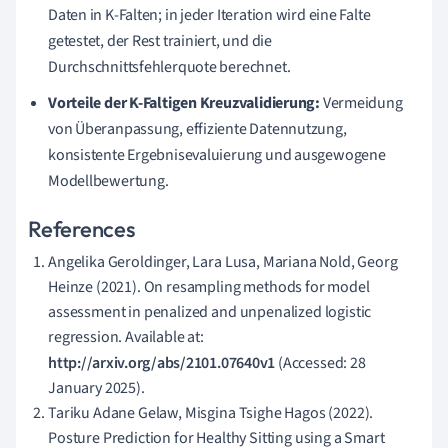
Daten in K-Falten; in jeder Iteration wird eine Falte
getestet, der Rest trainiert, und die
Durchschnittsfehlerquote berechnet.
Vorteile der K-Faltigen Kreuzvalidierung:
Vermeidung
von Überanpassung, effiziente Datennutzung,
konsistente Ergebnisevaluierung und ausgewogene
Modellbewertung.
References
Angelika Geroldinger, Lara Lusa, Mariana Nold, Georg
Heinze (2021). On resampling methods for model
assessment in penalized and unpenalized logistic
regression. Available at:
http://arxiv.org/abs/2101.07640v1
(Accessed: 28
January 2025).
Tariku Adane Gelaw, Misgina Tsighe Hagos (2022).
Posture Prediction for Healthy Sitting using a Smart