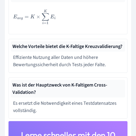
E
a
v
g
=
K
×
∑
i
=
1
K
E
i
Welche Vorteile bietet die K-Faltige Kreuzvalidierung?
Effiziente Nutzung aller Daten und höhere
Bewertungssicherheit durch Tests jeder Falte.
Was ist der Hauptzweck von K-Faltigem Cross-
Validation?
Es ersetzt die Notwendigkeit eines Testdatensatzes
vollständig.
Lerne schneller mit den 10