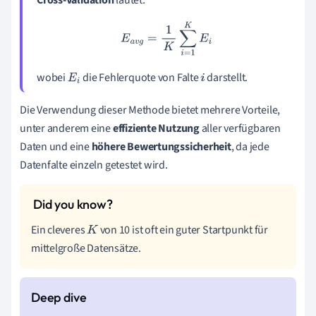
E
a
v
g
=
1
K
∑
i
=
1
K
E
i
wobei
die Fehlerquote von Falte
darstellt.
E
i
i
Die Verwendung dieser Methode bietet mehrere Vorteile,
unter anderem eine
effiziente Nutzung
aller verfügbaren
Daten und eine
höhere Bewertungssicherheit
, da jede
Datenfalte einzeln getestet wird.
Ein cleveres
von 10 ist oft ein guter Startpunkt für
K
mittelgroße Datensätze.