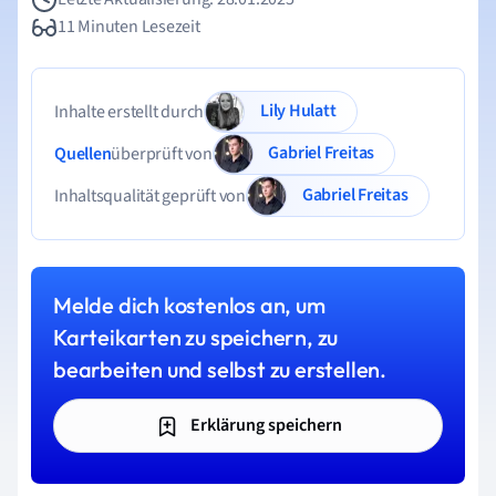
11 Minuten Lesezeit
Lily Hulatt
Inhalte erstellt durch
Gabriel Freitas
Quellen
überprüft von
Gabriel Freitas
Inhaltsqualität geprüft von
Melde dich kostenlos an, um
Karteikarten zu speichern, zu
bearbeiten und selbst zu erstellen.
Erklärung speichern