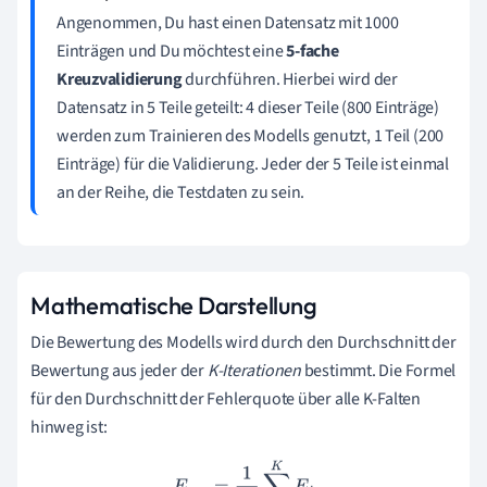
Angenommen, Du hast einen Datensatz mit 1000
Einträgen und Du möchtest eine
5-fache
Kreuzvalidierung
durchführen. Hierbei wird der
Datensatz in 5 Teile geteilt: 4 dieser Teile (800 Einträge)
werden zum Trainieren des Modells genutzt, 1 Teil (200
Einträge) für die Validierung. Jeder der 5 Teile ist einmal
an der Reihe, die Testdaten zu sein.
Mathematische Darstellung
Die Bewertung des Modells wird durch den Durchschnitt der
Bewertung aus jeder der
K-Iterationen
bestimmt. Die Formel
für den Durchschnitt der Fehlerquote über alle K-Falten
hinweg ist:
E
a
v
g
=
1
K
∑
i
=
1
K
E
i