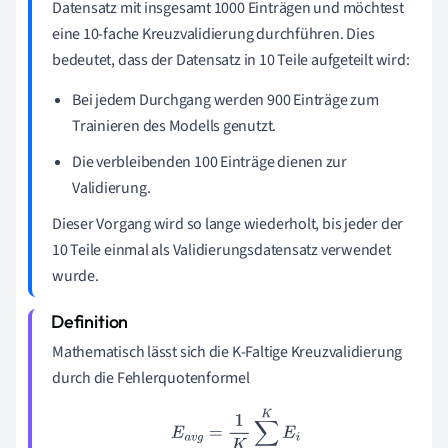
Datensatz mit insgesamt 1000 Einträgen und möchtest
eine 10-fache Kreuzvalidierung durchführen. Dies
bedeutet, dass der Datensatz in 10 Teile aufgeteilt wird:
Bei jedem Durchgang werden 900 Einträge zum
Trainieren des Modells genutzt.
Die verbleibenden 100 Einträge dienen zur
Validierung.
Dieser Vorgang wird so lange wiederholt, bis jeder der
10 Teile einmal als Validierungsdatensatz verwendet
wurde.
Mathematisch lässt sich die K-Faltige Kreuzvalidierung
durch die Fehlerquotenformel
E
a
v
g
=
1
K
∑
i
=
1
K
E
i