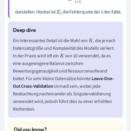
darstellen. Hierbei ist
die Fehlerquote der
-ten Falte.
E
i
i
Ein interessantes Detail ist die Wahl von
, die je nach
K
Datensatzgröße und Komplexität des Modells variiert.
In der Praxis wird oft ein
von 10 verwendet, da es
K
eine ausgewogene Balance zwischen
Bewertungsgenauigkeit und Ressourcenaufwand
bietet. Für sehr kleine Datensätze könnte
Leave-One-
Out Cross-Validation
sinnvoll sein, wobei jede
Beobachtung nacheinander als Singularvalidierung
verwendet wird, jedoch führt dies zu einer erhöhten
Rechenlast.