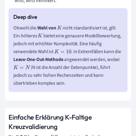
wird, wird minimiert.
Obwohl die
Wahl von
nicht standardisiert ist, gilt:
K
Ein
höheres
bietet eine genauere Modellbewertung,
K
jedoch mit erhöhter Komplexität. Eine häufig
verwendete Wahl ist
. In Extremfällen kann die
K
=
10
Leave-One-Out-Methode
angewendet werden, wobei
(N ist die Anzahl der Datenpunkte), führt
K
=
N
jedoch zu sehr hohen Rechenzeiten und kann
übertrieben komplex sein.
Einfache Erklärung K-Faltige
Kreuzvalidierung