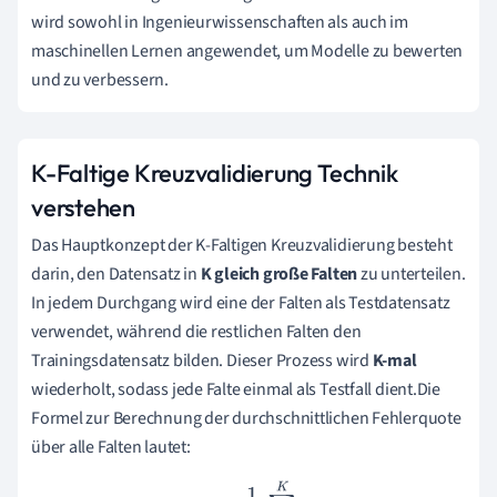
wird sowohl in Ingenieurwissenschaften als auch im
maschinellen Lernen angewendet, um Modelle zu bewerten
und zu verbessern.
K-Faltige Kreuzvalidierung Technik
verstehen
Das Hauptkonzept der K-Faltigen Kreuzvalidierung besteht
darin, den Datensatz in
K gleich große Falten
zu unterteilen.
In jedem Durchgang wird eine der Falten als Testdatensatz
verwendet, während die restlichen Falten den
Trainingsdatensatz bilden. Dieser Prozess wird
K-mal
wiederholt, sodass jede Falte einmal als Testfall dient.Die
Formel zur Berechnung der durchschnittlichen Fehlerquote
über alle Falten lautet:
E
a
v
g
=
1
K
∑
i
=
1
K
E
i