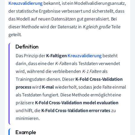
Kreuzvalidierung
bekannt, ist ein Modellvalidierungsansatz,
der statistische Ergebnisse verbessert und sicherstellt, dass
das Modell auf neuen Datensätzen gut generalisiert. Bei
dieser Methode wird der Datensatz in
K gleich große
Teile
geteilt.
Das Prinzip der
K-Faltigen
Kreuzvalidierung
besteht
darin, dass eine der
K-Falten
als Testdaten verwendet
wird, während die verbleibenden
K-1 Falten
als
Trainingsdaten dienen. Dieser
K-Fold Cross-Validation
process
wird
K-mal
wiederholt, sodass jede Falte einmal
als Testdaten fungiert. Diese Methode ermöglicht eine
präzisere
K-Fold Cross-Validation model evaluation
und hilft, die
K-Fold Cross-Validation error rates
zu
minimieren.