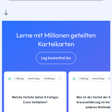
Lerne mit Millionen geteilten
Karteikarten
Leg kostenfrei los
+ Add tag
Immunology
Cell Biology
Mo
+ Add tag
Immunology
Cell
Welche Vorteile bietet K-Faltiges
Was ist der Vorteil der K-
Cross-Validation?
Kreuzvalidierung im Verg
anderen Methode