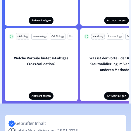
Antwort zeigen
Antwort zeigen
+ Add tag
Immunology
Cell Biology
Mo
+ Add tag
Immunology
Cell
Welche Vorteile bietet K-Faltiges
Was ist der Vorteil der K-
Cross-Validation?
Kreuzvalidierung im Verg
anderen Methode
Antwort zeigen
Antwort zeigen
Geprüfter Inhalt
Letzte Aktualisierung: 28.01.2025