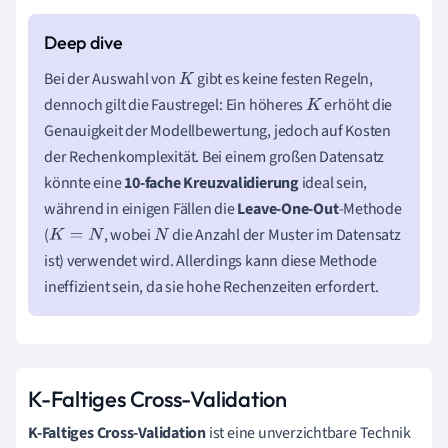
Bei der Auswahl von
gibt es keine festen Regeln,
K
dennoch gilt die Faustregel: Ein höheres
erhöht die
K
Genauigkeit der Modellbewertung, jedoch auf Kosten
der Rechenkomplexität. Bei einem großen Datensatz
könnte eine
10-fache Kreuzvalidierung
ideal sein,
während in einigen Fällen die
Leave-One-Out
-Methode
(
, wobei
die Anzahl der Muster im Datensatz
K
=
N
N
ist) verwendet wird. Allerdings kann diese Methode
ineffizient sein, da sie hohe Rechenzeiten erfordert.
K-Faltiges Cross-Validation
K-Faltiges Cross-Validation
ist eine unverzichtbare Technik