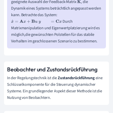
geeignete Auswahl der Feedback-Matrix
, die
K
Dynamik eines Systems beträchtlich angepasst werden
kann. Betrachte das System:
Durch
x
˙
=
A
x
+
B
u
y
=
C
x
Matrixmanipulation und Eigenwertplatzierung wird es
möglich,die gewünschten Polstellen für das stabile
Verhalten im geschlossenen Szenario zu bestimmen.
Beobachter und Zustandsrückführung
In der Regelungstechnik ist die
Zustandsrückführung
eine
Schlüsselkomponente für die Steuerung dynamischer
Systeme. Ein grundlegender Aspekt dieser Methode ist die
Nutzung von Beobachtern.