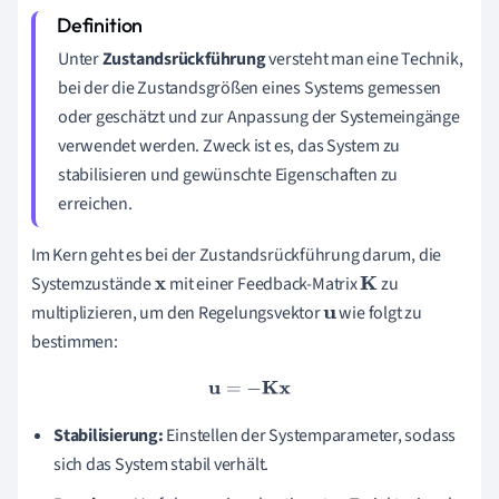
Unter
Zustandsrückführung
versteht man eine Technik,
bei der die Zustandsgrößen eines Systems gemessen
oder geschätzt und zur Anpassung der Systemeingänge
verwendet werden. Zweck ist es, das System zu
stabilisieren und gewünschte Eigenschaften zu
erreichen.
Im Kern geht es bei der Zustandsrückführung darum, die
Systemzustände
mit einer Feedback-Matrix
zu
x
K
multiplizieren, um den Regelungsvektor
wie folgt zu
u
bestimmen:
u
=
−
K
x
Stabilisierung:
Einstellen der Systemparameter, sodass
sich das System stabil verhält.