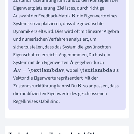
Zustandsrückführung führt uns zu den Konzepten der
Eigenwertplatzierung. Ziel ist es, durch richtige
Auswahl der Feedback-Matrix
die Eigenwerte eines
K
Systems so zu platzieren, dass die gewünschte
Dynamik erzielt wird. Dies wird oft mit linearer Algebra
und numerischen Verfahren analysiert, um
sicherzustellen, dass das System die gewünschten
Eigenschaften erreicht. Angenommen, Du hast ein
System mit den Eigenwerten
gegeben durch
A
, wobei
als
A
v
=
\textlambda
v
\textlambda
Vektor die Eigenwerte repräsentiert. Mit der
Zustandsrückführung kannst Du
so anpassen, dass
K
die modifizierten Eigenwerte des geschlossenen
Regelkreises stabil sind.