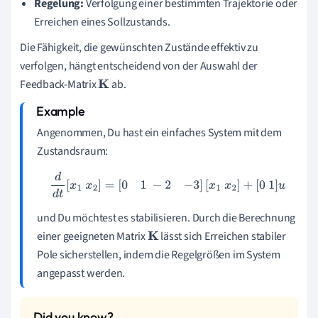
Regelung:
Verfolgung einer bestimmten Trajektorie oder
Erreichen eines Sollzustands.
Die Fähigkeit, die gewünschten Zustände effektiv zu
verfolgen, hängt entscheidend von der Auswahl der
Feedback-Matrix
ab.
K
Angenommen, Du hast ein einfaches System mit dem
Zustandsraum:
d
d
t
[
x
1
x
2
]
=
[
0
1
−
2
−
3
]
[
x
1
x
2
]
+
[
0
1
]
u
und Du möchtest es stabilisieren. Durch die Berechnung
einer geeigneten Matrix
lässt sich Erreichen stabiler
K
Pole sicherstellen, indem die Regelgrößen im System
angepasst werden.