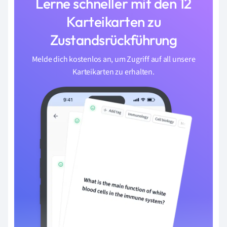
Lerne schneller mit den 12
Karteikarten zu
Zustandsrückführung
Melde dich kostenlos an, um Zugriff auf all unsere
Karteikarten zu erhalten.