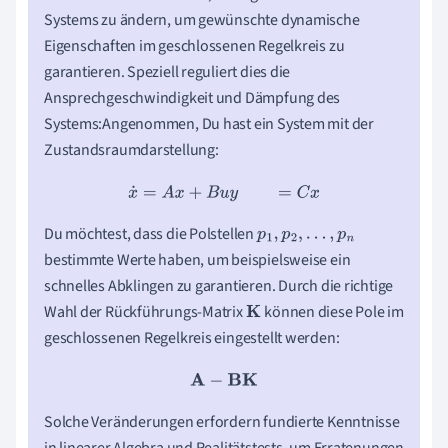
Systems zu ändern, um gewünschte dynamische
Eigenschaften im geschlossenen Regelkreis zu
garantieren. Speziell reguliert dies die
Ansprechgeschwindigkeit und Dämpfung des
Systems:Angenommen, Du hast ein System mit der
Zustandsraumdarstellung:
x
˙
=
A
x
+
B
u
y
=
C
x
Du möchtest, dass die Polstellen
p
1
,
p
2
,
.
.
.
,
p
n
bestimmte Werte haben, um beispielsweise ein
schnelles Abklingen zu garantieren. Durch die richtige
Wahl der Rückführungs-Matrix
können diese Pole im
K
geschlossenen Regelkreis eingestellt werden:
A
−
B
K
Solche Veränderungen erfordern fundierte Kenntnisse