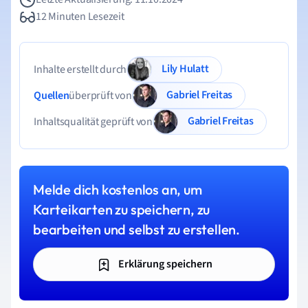
12 Minuten Lesezeit
Lily Hulatt
Inhalte erstellt durch
Gabriel Freitas
Quellen
überprüft von
Gabriel Freitas
Inhaltsqualität geprüft von
Melde dich kostenlos an, um
Karteikarten zu speichern, zu
bearbeiten und selbst zu erstellen.
Erklärung speichern