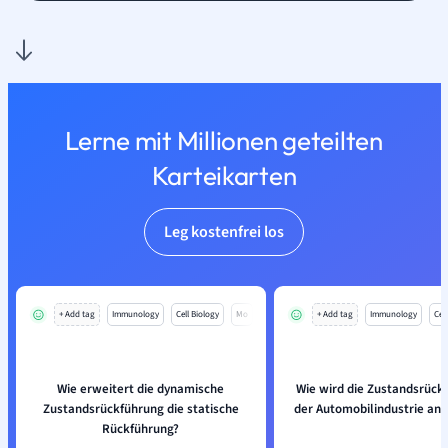
Lerne mit Millionen geteilten
Karteikarten
Leg kostenfrei los
+ Add tag
Immunology
Cell Biology
Mo
+ Add tag
Immunology
Cell
Wie erweitert die dynamische
Wie wird die Zustandsrück
Zustandsrückführung die statische
der Automobilindustrie an
Rückführung?