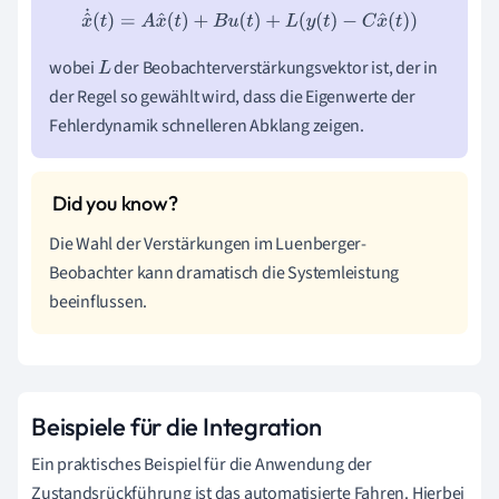
x
^
˙
(
t
)
=
A
x
^
(
t
)
+
B
u
(
t
)
+
L
(
y
(
t
)
−
C
x
^
(
t
)
)
wobei
der Beobachterverstärkungsvektor ist, der in
L
der Regel so gewählt wird, dass die Eigenwerte der
Fehlerdynamik schnelleren Abklang zeigen.
Die Wahl der Verstärkungen im Luenberger-
Beobachter kann dramatisch die Systemleistung
beeinflussen.
Beispiele für die Integration
Ein praktisches Beispiel für die Anwendung der
Zustandsrückführung ist das automatisierte Fahren. Hierbei