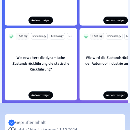
Antwort zeigen
Antwort zeigen
+ Add tag
Immunology
Cell Biology
Mo
+ Add tag
Immunology
Cell
Wie erweitert die dynamische
Wie wird die Zustandsrück
Zustandsrückführung die statische
der Automobilindustrie an
Rückführung?
Antwort zeigen
Antwort zeigen
Geprüfter Inhalt
Letzte Aktualisierung: 11.10.2024