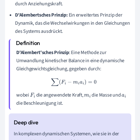
durch Anziehungskraft.
D'Alembertsches Prinzip:
Ein erweitertes Prinzip der
Dynamik, das die Wechselwirkungen in den Gleichungen
des Systems ausdrückt.
D'Alembert'sches Prinzip
: Eine Methode zur
Umwandlung kinetischer Balance in eine dynamische
Gleichgewichtsgleichung, gegeben durch:
∑
(
F
i
−
m
i
a
i
)
=
0
wobei
die angewendete Kraft,
die Masse und
F
i
m
i
a
i
die Beschleunigung ist.
In komplexen dynamischen Systemen, wie sie in der