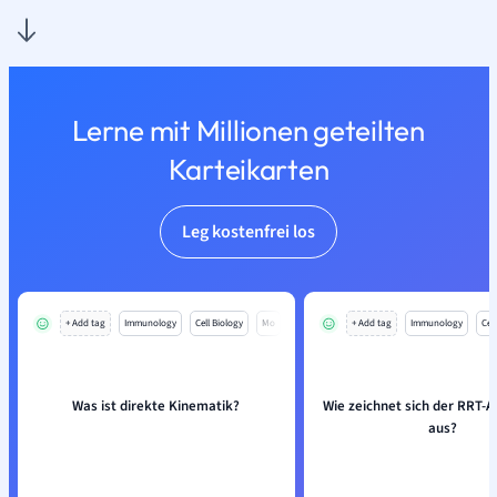
Lerne mit Millionen geteilten
Karteikarten
Leg kostenfrei los
+ Add tag
Immunology
Cell Biology
Mo
+ Add tag
Immunology
Cell
Was ist direkte Kinematik?
Wie zeichnet sich der RRT-
aus?