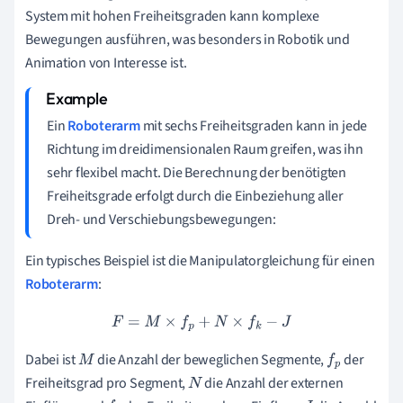
System mit hohen Freiheitsgraden kann komplexe
Bewegungen ausführen, was besonders in Robotik und
Animation von Interesse ist.
Ein
Roboterarm
mit sechs Freiheitsgraden kann in jede
Richtung im dreidimensionalen Raum greifen, was ihn
sehr flexibel macht. Die Berechnung der benötigten
Freiheitsgrade erfolgt durch die Einbeziehung aller
Dreh- und Verschiebungsbewegungen:
Ein typisches Beispiel ist die Manipulatorgleichung für einen
Roboterarm
:
F
=
M
×
f
p
+
N
×
f
k
−
J
Dabei ist
die Anzahl der beweglichen Segmente,
der
M
f
p
Freiheitsgrad pro Segment,
die Anzahl der externen
N