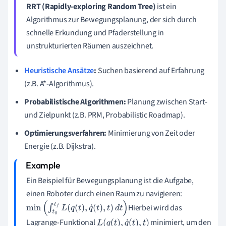
RRT (Rapidly-exploring Random Tree)
ist ein
Algorithmus zur Bewegungsplanung, der sich durch
schnelle Erkundung und Pfaderstellung in
unstrukturierten Räumen auszeichnet.
Heuristische Ansätze
:
Suchen basierend auf Erfahrung
(z.B. A*-Algorithmus).
Probabilistische Algorithmen:
Planung zwischen Start-
und Zielpunkt (z.B. PRM, Probabilistic Roadmap).
Optimierungsverfahren:
Minimierung von Zeit oder
Energie (z.B. Dijkstra).
Ein Beispiel für Bewegungsplanung ist die Aufgabe,
einen Roboter durch einen Raum zu navigieren:
Hierbei wird das
min
(
∫
t
0
t
f
L
(
q
(
t
)
,
q
˙
(
t
)
,
t
)
d
t
)
Lagrange-Funktional
minimiert, um den
L
(
q
(
t
)
,
q
˙
(
t
)
,
t
)