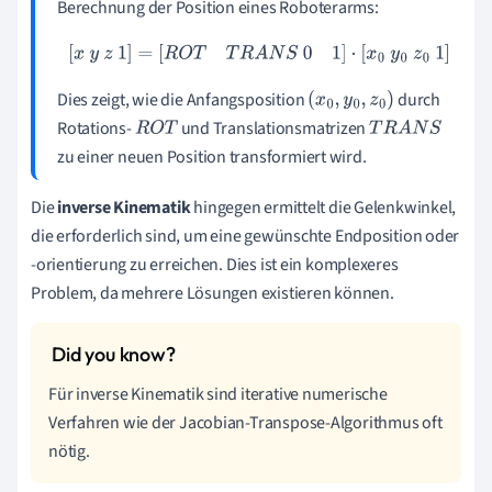
Berechnung der Position eines Roboterarms:
[
x
y
z
1
]
=
[
R
O
T
T
R
A
N
S
0
1
]
⋅
[
x
0
y
0
z
0
1
]
Dies zeigt, wie die Anfangsposition
durch
(
x
0
,
y
0
,
z
0
)
Rotations-
und Translationsmatrizen
R
O
T
T
R
A
N
S
zu einer neuen Position transformiert wird.
Die
inverse Kinematik
hingegen ermittelt die Gelenkwinkel,
die erforderlich sind, um eine gewünschte Endposition oder
-orientierung zu erreichen. Dies ist ein komplexeres
Problem, da mehrere Lösungen existieren können.
Für inverse Kinematik sind iterative numerische
Verfahren wie der Jacobian-Transpose-Algorithmus oft
nötig.