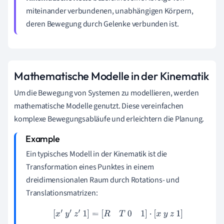
miteinander verbundenen, unabhängigen Körpern,
deren Bewegung durch Gelenke verbunden ist.
Mathematische Modelle in der Kinematik
Um die Bewegung von Systemen zu modellieren, werden
mathematische Modelle genutzt. Diese vereinfachen
komplexe Bewegungsabläufe und erleichtern die Planung.
Ein typisches Modell in der Kinematik ist die
Transformation eines Punktes in einem
dreidimensionalen Raum durch Rotations- und
Translationsmatrizen:
[
x
′
y
′
z
′
1
]
=
[
R
T
0
1
]
⋅
[
x
y
z
1
]