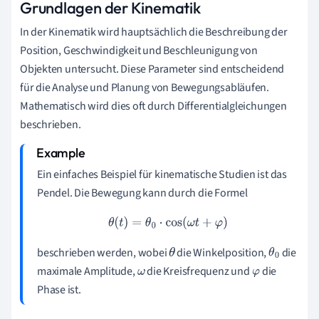
Grundlagen der Kinematik
In der Kinematik wird hauptsächlich die Beschreibung der
Position, Geschwindigkeit und Beschleunigung von
Objekten untersucht. Diese Parameter sind entscheidend
für die Analyse und Planung von Bewegungsabläufen.
Mathematisch wird dies oft durch Differentialgleichungen
beschrieben.
Ein einfaches Beispiel für kinematische Studien ist das
Pendel. Die Bewegung kann durch die Formel
θ
(
t
)
=
θ
0
⋅
cos
(
ω
t
+
φ
)
beschrieben werden, wobei
die Winkelposition,
die
θ
θ
0
maximale Amplitude,
die Kreisfrequenz und
die
ω
φ
Phase ist.