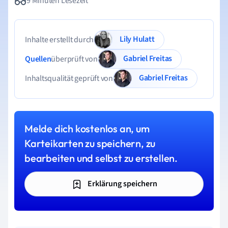
9 Minuten Lesezeit
Lily Hulatt
Inhalte erstellt durch
Gabriel Freitas
Quellen
überprüft von
Gabriel Freitas
Inhaltsqualität geprüft von
Melde dich kostenlos an, um
Karteikarten zu speichern, zu
bearbeiten und selbst zu erstellen.
Erklärung speichern