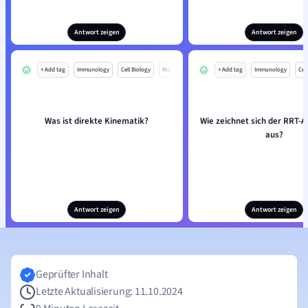
Antwort zeigen
Antwort zeigen
+ Add tag
Immunology
Cell Biology
Mo
+ Add tag
Immunology
Cell
Was ist direkte Kinematik?
Wie zeichnet sich der RRT-
aus?
Antwort zeigen
Antwort zeigen
Geprüfter Inhalt
Letzte Aktualisierung: 11.10.2024