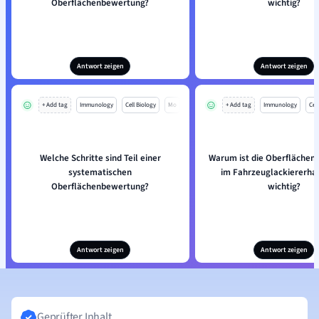
Oberflächenbewertung?
wichtig?
Antwort zeigen
Antwort zeigen
+ Add tag
Immunology
Cell Biology
Mo
+ Add tag
Immunology
Cell
Welche Schritte sind Teil einer
Warum ist die Oberfläche
systematischen
im Fahrzeuglackiererh
Oberflächenbewertung?
wichtig?
Antwort zeigen
Antwort zeigen
Geprüfter Inhalt