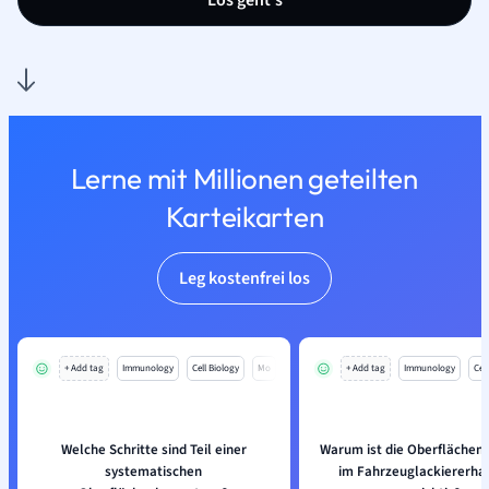
Los geht’s
Lerne mit Millionen geteilten
Karteikarten
Leg kostenfrei los
+ Add tag
Immunology
Cell Biology
Mo
+ Add tag
Immunology
Cell
Welche Schritte sind Teil einer
Warum ist die Oberfläche
systematischen
im Fahrzeuglackiererh