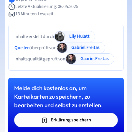
Letzte Aktualisierung: 06.05.2025
13 Minuten Lesezeit
Lily Hulatt
Inhalte erstellt durch
Gabriel Freitas
Quellen
überprüft von
Gabriel Freitas
Inhaltsqualität geprüft von
Melde dich kostenlos an, um
Karteikarten zu speichern, zu
bearbeiten und selbst zu erstellen.
Erklärung speichern