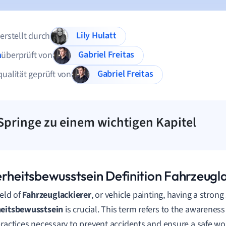
Lily Hulatt
 erstellt durch
Gabriel Freitas
n
überprüft von
Gabriel Freitas
qualität geprüft von
Springe zu einem wichtigen Kapitel
erheitsbewusstsein Definition Fahrzeugl
ield of
Fahrzeuglackierer
, or vehicle painting, having a strong
heitsbewusstsein
is crucial. This term refers to the awarenes
practices necessary to prevent accidents and ensure a safe w