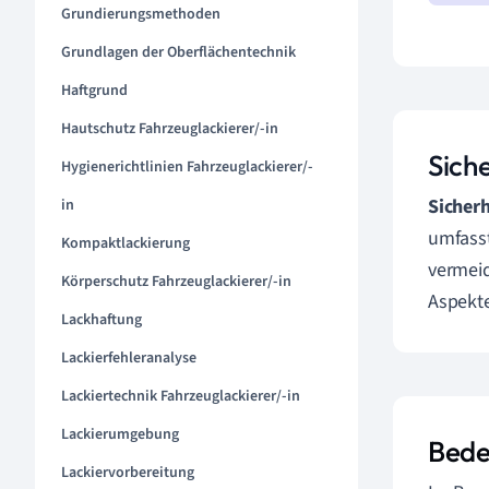
Grundierungsmethoden
Grundlagen der Oberflächentechnik
Haftgrund
Hautschutz Fahrzeuglackierer/-in
Sich
Hygienerichtlinien Fahrzeuglackierer/-
Sicher
in
umfass
Kompaktlackierung
vermeid
Körperschutz Fahrzeuglackierer/-in
Aspekte
Lackhaftung
Lackierfehleranalyse
Lackiertechnik Fahrzeuglackierer/-in
Lackierumgebung
Bede
Lackiervorbereitung