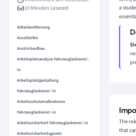
a stude
10 Minuten Lesezeit
essenti
Altlackentfernung
Anschleifen
Si
Anstrichaufbau
ne
Arbeitsplatzanalyse Fahrzeuglackierer/-
pr
in
Arbeitsplatzgestaltung
Fahrzeuglackierer/-in
Arbeitsschutzmaßnahmen
Impo
Fahrzeuglackierer/-in
The rol
Arbeitssicherheit Fahrzeuglackierer/-in
that ca
Arbeitssicherheitsgesetz