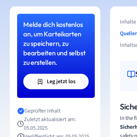
Inhalte
Melde dich kostenlos
an, um Karteikarten
Quelle
zu speichern, zu
Inhalts
bearbeiten und selbst
zu erstellen.
Leg jetzt los
Sich
Geprüfter Inhalt
In the f
Zuletzt aktualisiert am:
Sicher
05.05.2025
safety 
Veröffentlicht am: 05.05.2025