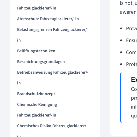
is not 
Fahrzeuglackierer/-in
awarenes
Atemschutz Fahrzeuglackierer/-in
Prev
Belastungsgrenzen Fahrzeuglackierer/-
Ensur
in
Belüftungstechniken
Comp
Beschichtungsgrundlagen
Prot
Betriebsanweisung Fahrzeuglackierer/-
in
Co
Brandschutzkonzept
pr
Chemische Reinigung
in
qu
Fahrzeuglackierer/-in
Chemisches Risiko Fahrzeuglackierer/-
in