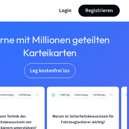
Login
Registrieren
rne mit Millionen geteilten
Karteikarten
Leg kostenfrei los
Immunology
Cell Biology
Mo
+ Add tag
Immunology
Cell Biology
Mo
kann Technik das
Warum ist Sicherheitsbewusstsein für
eitsbewusstsein von
Fahrzeuglackierer wichtig?
ckierern unterstützen?