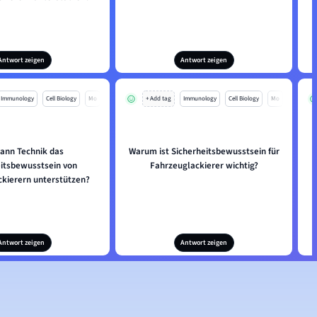
Antwort zeigen
Antwort zeigen
Immunology
Cell Biology
Mo
+ Add tag
Immunology
Cell Biology
Mo
kann Technik das
Warum ist Sicherheitsbewusstsein für
eitsbewusstsein von
Fahrzeuglackierer wichtig?
ckierern unterstützen?
Antwort zeigen
Antwort zeigen