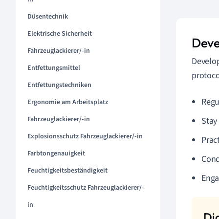
Düsentechnik
Elektrische Sicherheit
Deve
Fahrzeuglackierer/-in
Develo
Entfettungsmittel
protoco
Entfettungstechniken
Regu
Ergonomie am Arbeitsplatz
Fahrzeuglackierer/-in
Stay
Explosionsschutz Fahrzeuglackierer/-in
Prac
Farbtongenauigkeit
Cond
Feuchtigkeitsbeständigkeit
Enga
Feuchtigkeitsschutz Fahrzeuglackierer/-
in