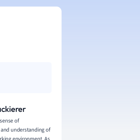
ackierer
 sense of
s and understanding of
orking environment. As