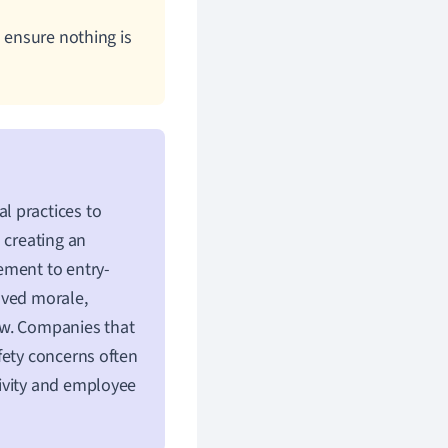
o ensure nothing is
l practices to
 creating an
ement to entry-
oved morale,
ow. Companies that
fety concerns often
ivity and employee