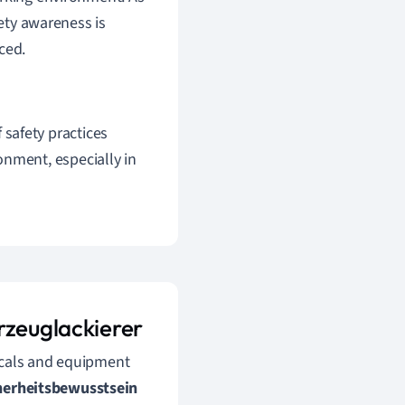
fety awareness is
ced.
safety practices
onment, especially in
rzeuglackierer
icals and equipment
herheitsbewusstsein