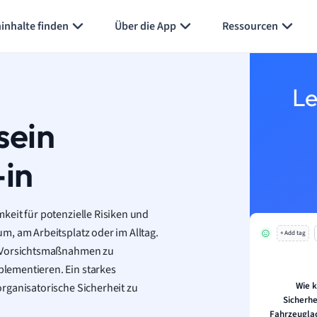
inhalte finden
Über die App
Ressourcen
Le
sein
-in
keit für potenzielle Risiken und
m, am Arbeitsplatz oder im Alltag.
+ Add tag
e Vorsichtsmaßnahmen zu
lementieren. Ein starkes
Wie 
rganisatorische Sicherheit zu
Sicherh
Fahrzeugla