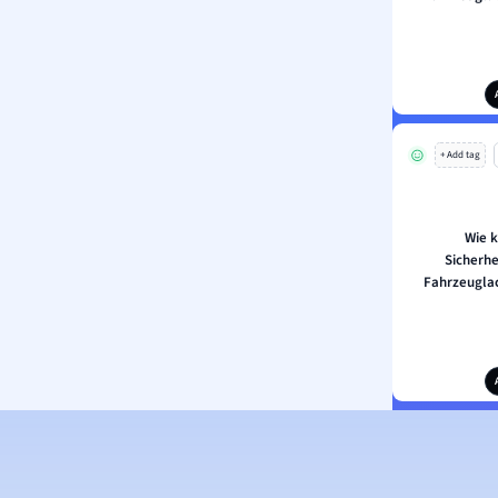
+ Add tag
Wie 
Sicherh
Fahrzeugla