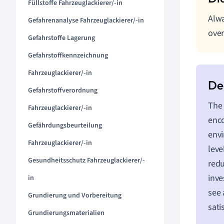
Füllstoffe Fahrzeuglackierer/-in
Alwa
Gefahrenanalyse Fahrzeuglackierer/-in
over
Gefahrstoffe Lagerung
Gefahrstoffkennzeichnung
Fahrzeuglackierer/-in
Gefahrstoffverordnung
The
Fahrzeuglackierer/-in
enco
Gefährdungsbeurteilung
envi
Fahrzeuglackierer/-in
leve
Gesundheitsschutz Fahrzeuglackierer/-
redu
inve
in
see 
Grundierung und Vorbereitung
sati
Grundierungsmaterialien