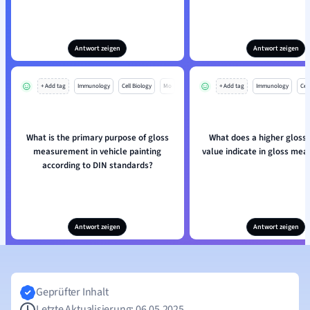
Antwort zeigen
Antwort zeigen
+ Add tag
Immunology
Cell Biology
Mo
+ Add tag
Immunology
Cell
What is the primary purpose of gloss
What does a higher gloss 
measurement in vehicle painting
value indicate in gloss me
according to DIN standards?
Antwort zeigen
Antwort zeigen
Geprüfter Inhalt
Letzte Aktualisierung: 06.05.2025