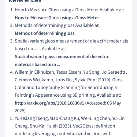
How to Measure Gloss using a Gloss Meter Avaliable at:
How to Measure Gloss using a Gloss Meter
Methods of determining gloss Avaliable at:
Methods of determining gloss
Spatial variant gloss measurement of dielectric materials
based on a ... Avaliable at:
Spatial variant gloss measurement of dielectric
materials based on a ...
Willemijn Elkhuizen, Tessa Essers, Yu Song, Jo Geraedts,
Clemens Weijkamp, Joris Dik, Sylvia Pont (2019). Gloss,
Color and Topography Scanning for Reproducing a
Painting's Appearance using 3D printing. Available at:
http://arxiv.org/abs/1910.10836v1
(Accessed: 06 May
2025).
Yu-Hsiang Tseng, Mao-Chang Ku, Wei-Ling Chen, Yu-Lin
Chang, Shu-Kai Hsieh (2023). Vec2Gloss: definition
modeling leveraging contextualized vectors with