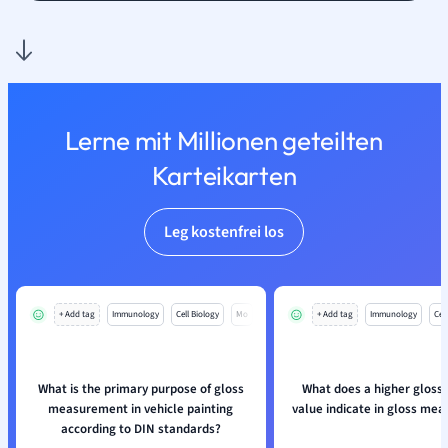
Lerne mit Millionen geteilten
Karteikarten
Leg kostenfrei los
+ Add tag
Immunology
Cell Biology
Mo
+ Add tag
Immunology
Cell
What is the primary purpose of gloss
What does a higher gloss 
measurement in vehicle painting
value indicate in gloss me
according to DIN standards?