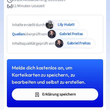
11 Minuten Lesezeit
Lily Hulatt
Inhalte erstellt durch
Gabriel Freitas
Quellen
überprüft von
Gabriel Freitas
Inhaltsqualität geprüft von
Melde dich kostenlos an, um
Karteikarten zu speichern, zu
bearbeiten und selbst zu erstellen.
Erklärung speichern