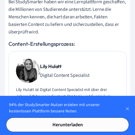
Bei StudySmarter haben wir eine Lernplattform geschaffen,
die Millionen von Studierende unterstützt. Lerne die
Menschen kennen, die hart daran arbeiten, Fakten
basierten Content zu liefern und sicherzustellen, dass er
überprüft wird.
Content-Erstellungsprozess:
Lily Hulatt
Digital Content Specialist
Lily Hulatt ist Digital Content Specialist mit über drei
Jahren Erfahrung in Content-Strategie und Curriculum-
Design. Sie hat 2022 ihren Doktortitel in Englischer Literatur
94% der StudySmarter-Nutzer erzielen mit unserer
an der Durham University erhalten, dort auch im
kostenlosen Plattform bessere Noten.
Fachbereich Englische Studien unterrichtet und an
verschiedenen Veröffentlichungen mitgewirkt. Lily ist
Herunterladen
Expertin für Englische Literatur, Englische Sprache,