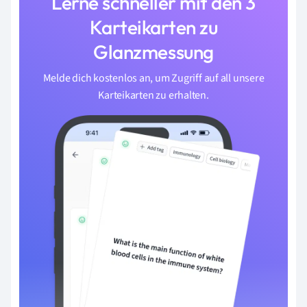
Lerne schneller mit den 3
Karteikarten zu
Glanzmessung
Melde dich kostenlos an, um Zugriff auf all unsere
Karteikarten zu erhalten.