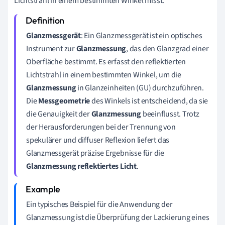
Lichtstrahl in einem bestimmten Winkel misst.
Glanzmessgerät
: Ein Glanzmessgerät ist ein optisches
Instrument zur
Glanzmessung
, das den Glanzgrad einer
Oberfläche bestimmt. Es erfasst den reflektierten
Lichtstrahl in einem bestimmten Winkel, um die
Glanzmessung
in Glanzeinheiten (GU) durchzuführen.
Die
Messgeometrie
des Winkels ist entscheidend, da sie
die Genauigkeit der
Glanzmessung
beeinflusst. Trotz
der Herausforderungen bei der Trennung von
spekulärer und diffuser Reflexion liefert das
Glanzmessgerät präzise Ergebnisse für die
Glanzmessung reflektiertes Licht
.
Ein typisches Beispiel für die Anwendung der
Glanzmessung ist die Überprüfung der Lackierung eines