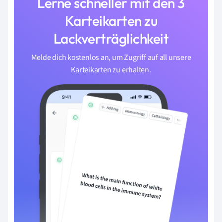
Lerne schneller mit den 3
Karteikarten zu
Lackverträglichkeit
Melde dich kostenlos an, um Zugriff auf all unsere
Karteikarten zu erhalten.