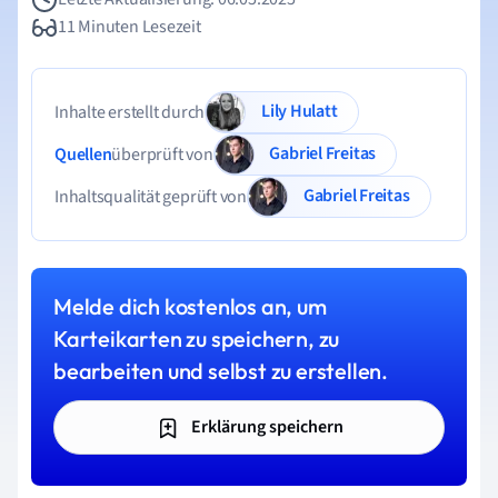
11 Minuten Lesezeit
Lily Hulatt
Inhalte erstellt durch
Gabriel Freitas
Quellen
überprüft von
Gabriel Freitas
Inhaltsqualität geprüft von
Melde dich kostenlos an, um
Karteikarten zu speichern, zu
bearbeiten und selbst zu erstellen.
Erklärung speichern