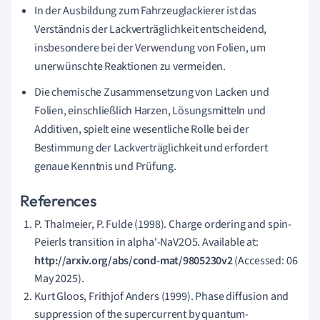
In der Ausbildung zum Fahrzeuglackierer ist das
Verständnis der Lackverträglichkeit entscheidend,
insbesondere bei der Verwendung von Folien, um
unerwünschte Reaktionen zu vermeiden.
Die chemische Zusammensetzung von Lacken und
Folien, einschließlich Harzen, Lösungsmitteln und
Additiven, spielt eine wesentliche Rolle bei der
Bestimmung der Lackverträglichkeit und erfordert
genaue Kenntnis und Prüfung.
References
P. Thalmeier, P. Fulde (1998). Charge ordering and spin-
Peierls transition in alpha'-NaV2O5. Available at:
http://arxiv.org/abs/cond-mat/9805230v2
(Accessed: 06
May 2025).
Kurt Gloos, Frithjof Anders (1999). Phase diffusion and
suppression of the supercurrent by quantum-