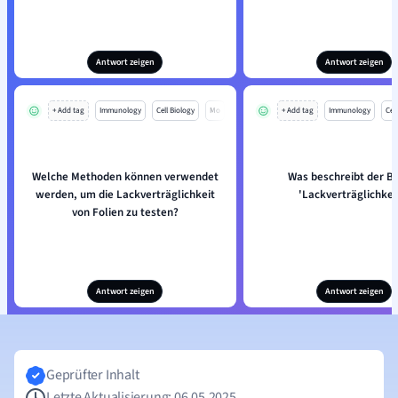
Antwort zeigen
Antwort zeigen
+ Add tag
Immunology
Cell Biology
Mo
+ Add tag
Immunology
Cell
Welche Methoden können verwendet
Was beschreibt der Be
werden, um die Lackverträglichkeit
'Lackverträglichkei
von Folien zu testen?
Antwort zeigen
Antwort zeigen
Geprüfter Inhalt
Letzte Aktualisierung: 06.05.2025