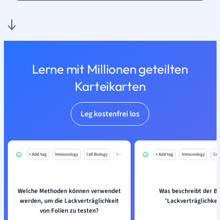
Lerne mit Millionen geteilten
Karteikarten
Leg kostenfrei los
+ Add tag
Immunology
Cell Biology
Mo
+ Add tag
Immunology
Cell
Welche Methoden können verwendet
Was beschreibt der Be
werden, um die Lackverträglichkeit
'Lackverträglichkei
von Folien zu testen?