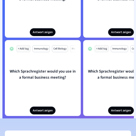
Antwort zeigen
Antwort zeigen
+ Add tag
Immunology
Cell Biology
Mo
+ Add tag
Immunology
Cell
Which Sprachregister would you use in
Which Sprachregister would
a formal business meeting?
a formal business mee
Antwort zeigen
Antwort zeigen