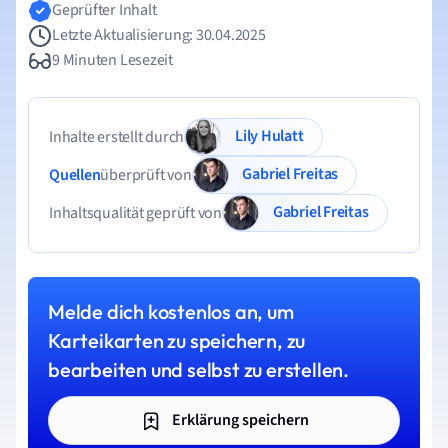
Geprüfter Inhalt
Letzte Aktualisierung: 30.04.2025
9 Minuten Lesezeit
Lily Hulatt
Inhalte erstellt durch
Gabriel Freitas
Quellen
überprüft von
Gabriel Freitas
Inhaltsqualität geprüft von
Melde dich kostenlos an, um
Karteikarten zu speichern, zu
bearbeiten und selbst zu erstellen.
Erklärung speichern