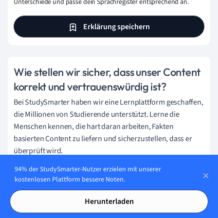
Unterschiede und passe dein Sprachregister entsprechend an.
Erklärung speichern
Wie stellen wir sicher, dass unser Content
korrekt und vertrauenswürdig ist?
Bei StudySmarter haben wir eine Lernplattform geschaffen,
die Millionen von Studierende unterstützt. Lerne die
Menschen kennen, die hart daran arbeiten, Fakten
basierten Content zu liefern und sicherzustellen, dass er
überprüft wird.
Content-Erstellungsprozess:
94% der StudySmarter-Nutzer erzielen mit unserer
kostenlosen Plattform bessere Noten.
Herunterladen
Lily Hulatt