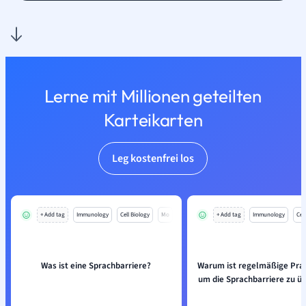
Lerne mit Millionen geteilten
Karteikarten
Leg kostenfrei los
+ Add tag
Immunology
Cell Biology
Mo
+ Add tag
Immunology
Cell
Was ist eine Sprachbarriere?
Warum ist regelmäßige Prax
um die Sprachbarriere zu ü