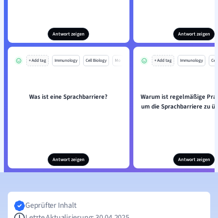
Antwort zeigen
Antwort zeigen
+ Add tag
Immunology
Cell Biology
Mo
+ Add tag
Immunology
Cell
Was ist eine Sprachbarriere?
Warum ist regelmäßige Prax
um die Sprachbarriere zu ü
Antwort zeigen
Antwort zeigen
Geprüfter Inhalt
Letzte Aktualisierung: 30.04.2025