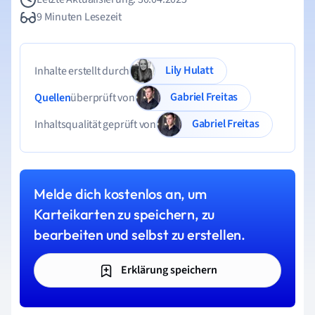
9 Minuten Lesezeit
Lily Hulatt
Inhalte erstellt durch
Gabriel Freitas
Quellen
überprüft von
Gabriel Freitas
Inhaltsqualität geprüft von
Melde dich kostenlos an, um
Karteikarten zu speichern, zu
bearbeiten und selbst zu erstellen.
Erklärung speichern