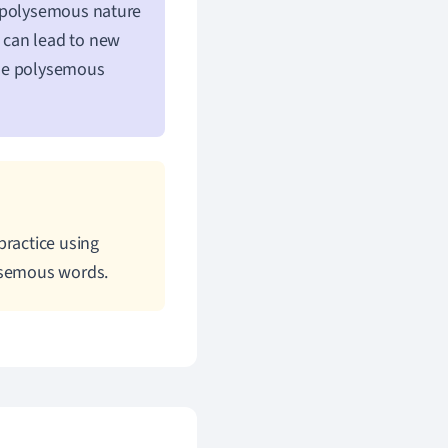
e polysemous nature
 can lead to new
the polysemous
practice using
lysemous words.