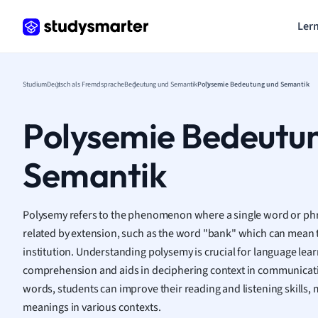
Lern
Studium
Deutsch als Fremdsprache
Bedeutung und Semantik
Polysemie Bedeutung und Semantik
Polysemie Bedeutu
Semantik
Polysemy refers to the phenomenon where a single word or phr
related by extension, such as the word "bank" which can mean the
institution. Understanding polysemy is crucial for language lea
comprehension and aids in deciphering context in communicat
words, students can improve their reading and listening skills, 
meanings in various contexts.