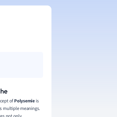
che
cept of
Polysemie
is
as multiple meanings.
res not only