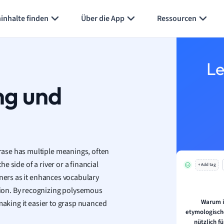
inhalte finden
Über die App
Ressourcen
Le
ng und
ase has multiple meanings, often
 side of a river or a financial
+ Add tag
rners as it enhances vocabulary
ion. By recognizing polysemous
Warum i
making it easier to grasp nuanced
etymologisch
nützlich f