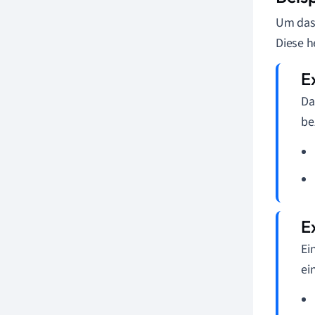
Um das 
Diese h
Da
be
Ei
ei