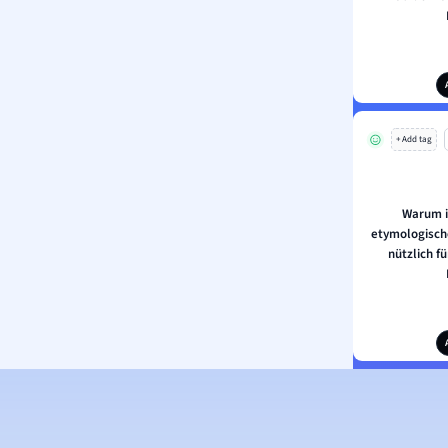
+ Add tag
Warum i
etymologisch
nützlich f