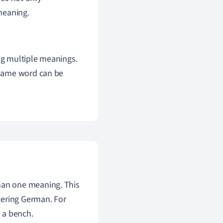
meaning.
ing multiple meanings.
e same word can be
an one meaning. This
tering German. For
 a bench.