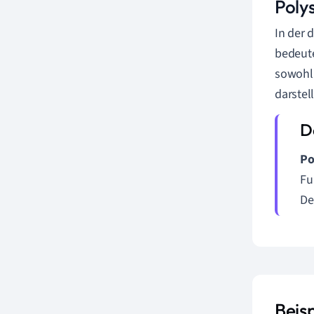
Poly
In der
bedeute
sowohl 
darstel
Po
Fu
De
Beis