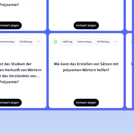
Polysemie?
Antwort zeigen
Antwort zeigen
Immunology
Cell Biology
Mo
+ Add tag
Immunology
Cell Biology
Mo
st das Studium der
Wie kann das Erstellen von Sätzen mit
W
en Herkunft von Wörtern
polysemen Wörtern helfen?
ür das Verständnis von
Polysemie?
Antwort zeigen
Antwort zeigen