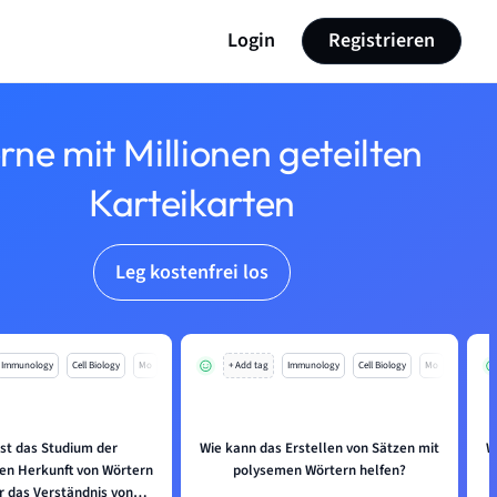
Login
Registrieren
rne mit Millionen geteilten
Karteikarten
Leg kostenfrei los
Immunology
Cell Biology
Mo
+ Add tag
Immunology
Cell Biology
Mo
st das Studium der
Wie kann das Erstellen von Sätzen mit
W
en Herkunft von Wörtern
polysemen Wörtern helfen?
ür das Verständnis von