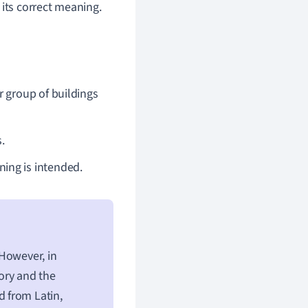
 its correct meaning.
or group of buildings
.
ing is intended.
 However, in
tory and the
 from Latin,