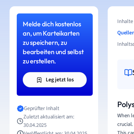
Inhalte
Melde dich kostenlos
an, um Karteikarten
Quelle
zu speichern, zu
Inhalts
bearbeiten und selbst
zu erstellen.
Leg jetzt los
Poly
Geprüfter Inhalt
When le
Zuletzt aktualisiert am:
crucial
30.04.2025
This ca
Veröffentlicht am: 30.04.2025