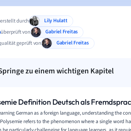
Lily Hulatt
 erstellt durch
Gabriel Freitas
n
überprüft von
Gabriel Freitas
qualität geprüft von
Springe zu einem wichtigen Kapitel
semie Definition Deutsch als Fremdspra
arning German as a foreign language, understanding the con
. Polysemie refers to the phenomenon where a single word h
n be particularly challenging for language learners, as it requi