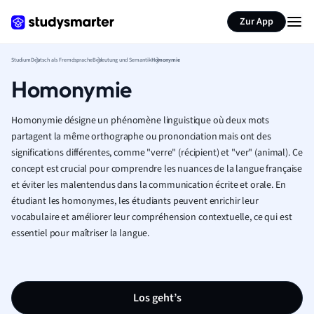
Zur App
Studium
Deutsch als Fremdsprache
Bedeutung und Semantik
Homonymie
Homonymie
Homonymie désigne un phénomène linguistique où deux mots
partagent la même orthographe ou prononciation mais ont des
significations différentes, comme "verre" (récipient) et "ver" (animal). Ce
concept est crucial pour comprendre les nuances de la langue française
et éviter les malentendus dans la communication écrite et orale. En
étudiant les homonymes, les étudiants peuvent enrichir leur
vocabulaire et améliorer leur compréhension contextuelle, ce qui est
essentiel pour maîtriser la langue.
Los geht’s