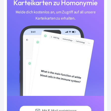
Karteikarten zu Homonymie
Melde dich kostenlos an, um Zugriff auf all unsere
Karteikarten zu erhalten.
Mit E-Mail registrieren