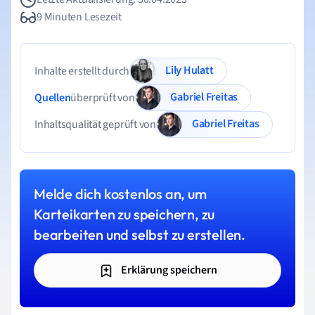
9 Minuten Lesezeit
Lily Hulatt
Inhalte erstellt durch
Gabriel Freitas
Quellen
überprüft von
Gabriel Freitas
Inhaltsqualität geprüft von
Melde dich kostenlos an, um
Karteikarten zu speichern, zu
bearbeiten und selbst zu erstellen.
Erklärung speichern