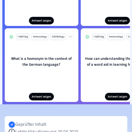
Antwort zeigen
Antwort zeigen
+ Add tag
Immunology
Cell Biology
Mo
+ Add tag
Immunology
Cell
What is a homonym in the context of
How can understanding the
the German language?
of a word aid in learning
Antwort zeigen
Antwort zeigen
Geprüfter Inhalt
Letzte Aktualisierung: 30.04.2025