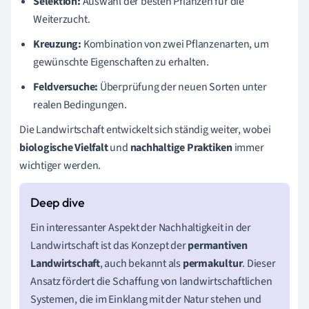
Selektion:
Auswahl der besten Pflanzen für die
Weiterzucht.
Kreuzung:
Kombination von zwei Pflanzenarten, um
gewünschte Eigenschaften zu erhalten.
Feldversuche:
Überprüfung der neuen Sorten unter
realen Bedingungen.
Die Landwirtschaft entwickelt sich ständig weiter, wobei
biologische Vielfalt
und
nachhaltige Praktiken
immer
wichtiger werden.
Ein interessanter Aspekt der Nachhaltigkeit in der
Landwirtschaft ist das Konzept der
permantiven
Landwirtschaft
, auch bekannt als
permakultur
. Dieser
Ansatz fördert die Schaffung von landwirtschaftlichen
Systemen, die im Einklang mit der Natur stehen und