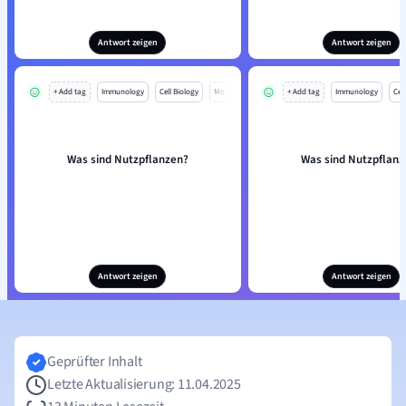
Antwort zeigen
Antwort zeigen
+ Add tag
Immunology
Cell Biology
Mo
+ Add tag
Immunology
Cell
Was sind Nutzpflanzen?
Was sind Nutzpflanz
Antwort zeigen
Antwort zeigen
Geprüfter Inhalt
Letzte Aktualisierung: 11.04.2025