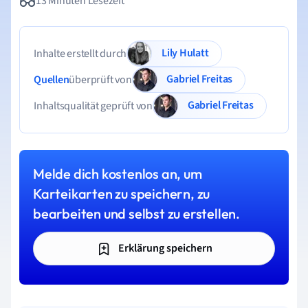
13 Minuten Lesezeit
Lily Hulatt
Inhalte erstellt durch
Gabriel Freitas
Quellen
überprüft von
Gabriel Freitas
Inhaltsqualität geprüft von
Melde dich kostenlos an, um
Karteikarten zu speichern, zu
bearbeiten und selbst zu erstellen.
Erklärung speichern