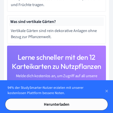
und Früchte tragen.
Was sind vertikale Gärten?
Vertikale Gärten sind rein dekorative Anlagen ohne
Bezug zur Pflanzenwelt.
Lerne schneller mit den 12
Karteikarten zu Nutzpflanzen
Melde dich kostenlos an, um Zugriff auf all unsere
Karteikarten zu erhalten.
94% der StudySmarter-Nutzer erzielen mit unserer
kostenlosen Plattform bessere Noten.
Herunterladen