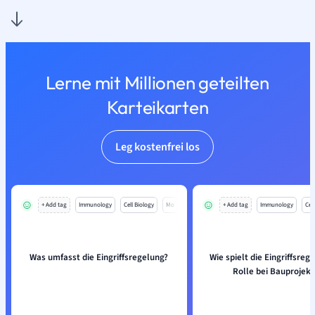
Lerne mit Millionen geteilten
Karteikarten
Leg kostenfrei los
+ Add tag
Immunology
Cell Biology
Mo
+ Add tag
Immunology
Cell
Was umfasst die Eingriffsregelung?
Wie spielt die Eingriffsreg
Rolle bei Bauprojek