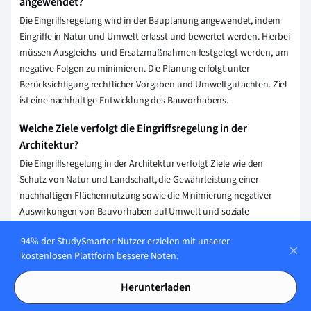
angewendet?
Die Eingriffsregelung wird in der Bauplanung angewendet, indem
Eingriffe in Natur und Umwelt erfasst und bewertet werden. Hierbei
müssen Ausgleichs- und Ersatzmaßnahmen festgelegt werden, um
negative Folgen zu minimieren. Die Planung erfolgt unter
Berücksichtigung rechtlicher Vorgaben und Umweltgutachten. Ziel
ist eine nachhaltige Entwicklung des Bauvorhabens.
Welche Ziele verfolgt die Eingriffsregelung in der
Architektur?
Die Eingriffsregelung in der Architektur verfolgt Ziele wie den
Schutz von Natur und Landschaft, die Gewährleistung einer
nachhaltigen Flächennutzung sowie die Minimierung negativer
Auswirkungen von Bauvorhaben auf Umwelt und soziale
Strukturen. Sie soll eine harmonische Integration von
94% der StudySmarter-Nutzer erzielen mit unserer
Bauprojekten in die bestehende Umgebung fördern.
kostenlosen Plattform bessere Noten.
Welche rechtlichen Rahmenbedingungen gelten für die
Herunterladen
Eingriffsregelung in der Architektur?
Die Eingriffsregelung in der Architektur basiert auf dem