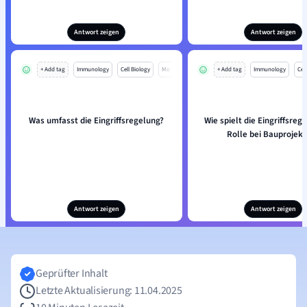
Antwort zeigen
Antwort zeigen
+ Add tag
Immunology
Cell Biology
Mo
+ Add tag
Immunology
Cell
Was umfasst die Eingriffsregelung?
Wie spielt die Eingriffsreg
Rolle bei Bauprojek
Antwort zeigen
Antwort zeigen
Geprüfter Inhalt
Letzte Aktualisierung: 11.04.2025