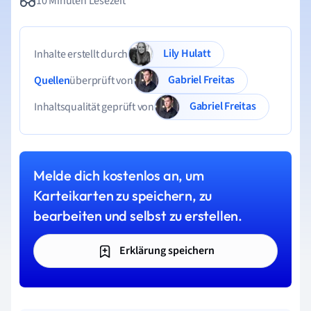
10 Minuten Lesezeit
Lily Hulatt
Inhalte erstellt durch
Gabriel Freitas
Quellen
überprüft von
Gabriel Freitas
Inhaltsqualität geprüft von
Melde dich kostenlos an, um
Karteikarten zu speichern, zu
bearbeiten und selbst zu erstellen.
Erklärung speichern