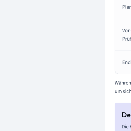
Pla
Vor-
Prü
End
Währen
um sich
Die 