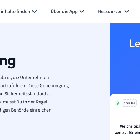
inhalte finden
Über die App
Ressourcen
Le
ung
laubnis, die Unternehmen
 fortzuführen. Diese Genehmigung
und Sicherheitsstandards,
 musst Du in der Regel
+ Add tag
igen Behörde einreichen.
Welche Sic
zentral für e