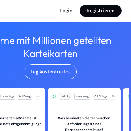
Login
Registrieren
rne mit Millionen geteilten
Karteikarten
Leg kostenfrei los
Immunology
Cell Biology
Mo
+ Add tag
Immunology
Cell Biology
Mo
herheitsmaßnahme ist
Was beinhalten die technischen
ine Betriebsgenehmigung?
Anforderungen einer
Betriebsgenehmigung?