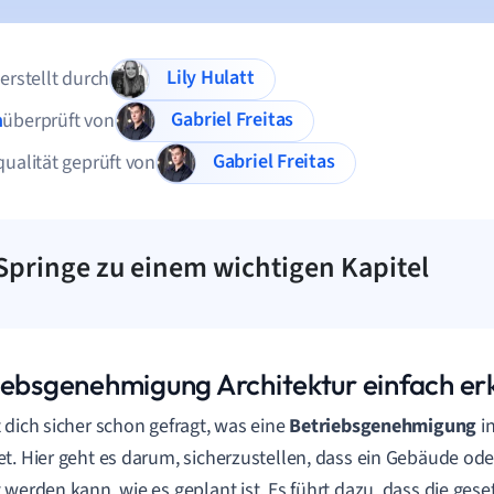
Lily Hulatt
 erstellt durch
Gabriel Freitas
n
überprüft von
Gabriel Freitas
qualität geprüft von
Springe zu einem wichtigen Kapitel
iebsgenehmigung Architektur einfach erk
 dich sicher schon gefragt, was eine
Betriebsgenehmigung
in
t. Hier geht es darum, sicherzustellen, dass ein Gebäude ode
 werden kann, wie es geplant ist. Es führt dazu, dass die gese