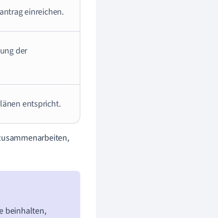
ntrag einreichen.
tung der
änen entspricht.
 zusammenarbeiten,
e beinhalten,