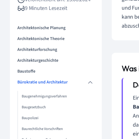
und Fun
9 Minuten Lesezeit
kann be
abzusch
Architektonische Planung
Architektonische Theorie
Architekturforschung
Architekturgeschichte
Was 
Baustoffe
Bürokratie und Architektur
Baugenehmigungsverfahren
Ei
Ba
Baugesetzbuch
An
Baupolizei
da
Baurechtliche Vorschriften
ei