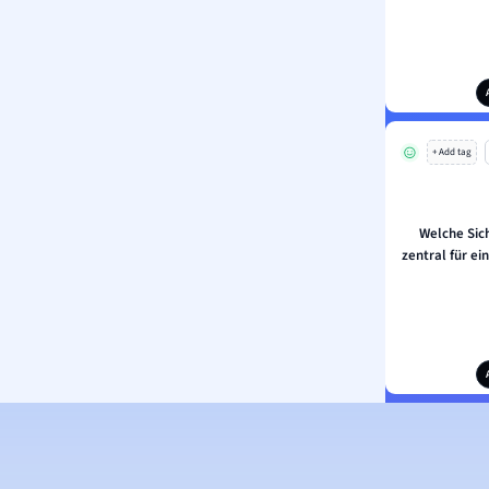
+ Add tag
Welche Sic
zentral für e