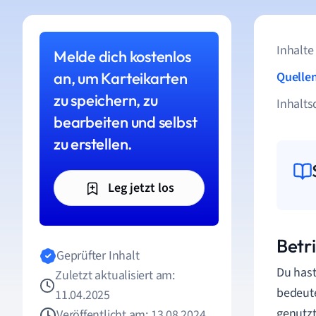
Inhalte
Melde dich kostenlos
an, um Karteikarten
Quelle
zu speichern, zu
Inhalts
bearbeiten und selbst
zu erstellen.
Leg jetzt los
Betr
Geprüfter Inhalt
Du hast
Zuletzt aktualisiert am:
bedeute
11.04.2025
genutzt
Veröffentlicht am: 13.08.2024