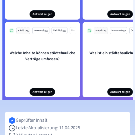
Antwort zeigen
Antwort zeigen
+ Add tag
Immunology
Cell Biology
Mo
+ Add tag
Immunology
Cell
Welche Inhalte können städtebauliche
Was ist ein städtebauliche
Verträge umfassen?
Antwort zeigen
Antwort zeigen
Geprüfter Inhalt
Letzte Aktualisierung: 11.04.2025