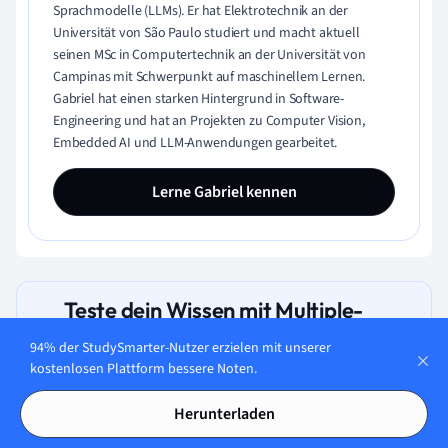
Sprachmodelle (LLMs). Er hat Elektrotechnik an der
Universität von São Paulo studiert und macht aktuell
seinen MSc in Computertechnik an der Universität von
Campinas mit Schwerpunkt auf maschinellem Lernen.
Gabriel hat einen starken Hintergrund in Software-
Engineering und hat an Projekten zu Computer Vision,
Embedded AI und LLM-Anwendungen gearbeitet.
Lerne Gabriel kennen
Teste dein Wissen mit Multiple-
Choice-Karteikarten
94% der StudySmarter-Nutzer erzielen mit unserer
kostenlosen Plattform bessere Noten.
Herunterladen
Welche Inhalte können