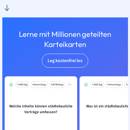
Lerne mit Millionen geteilten
Karteikarten
Leg kostenfrei los
+ Add tag
Immunology
Cell Biology
Mo
+ Add tag
Immunology
Cell
Welche Inhalte können städtebauliche
Was ist ein städtebauliche
Verträge umfassen?