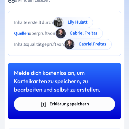
9 Minuten Lesezeit
Lily Hulatt
Inhalte erstellt durch
Gabriel Freitas
Quellen
überprüft von
Gabriel Freitas
Inhaltsqualität geprüft von
Melde dich kostenlos an, um
Karteikarten zu speichern, zu
bearbeiten und selbst zu erstellen.
Erklärung speichern