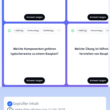
Antwort zeigen
Antwort zeigen
+ Add tag
Immunology
Cell Biology
Mo
+ Add tag
Immunology
Cell
Welche Komponenten gehören
Welche Übung ist hilfreic
typischerweise zu einem Bauplan?
Verstehen von Baupl
Antwort zeigen
Antwort zeigen
Geprüfter Inhalt
Letzte Aktualisierung: 11.04.2025