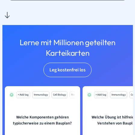
Lerne mit Millionen geteilten
Karteikarten
Leg kostenfrei los
+ Add tag
Immunology
Cell Biology
Mo
+ Add tag
Immunology
Cell
Welche Komponenten gehören
Welche Übung ist hilfreic
typischerweise zu einem Bauplan?
Verstehen von Baupl