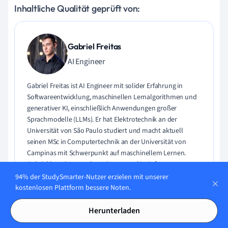
Inhaltliche Qualität geprüft von:
Gabriel Freitas
AI Engineer
Gabriel Freitas ist AI Engineer mit solider Erfahrung in
Softwareentwicklung, maschinellen Lernalgorithmen und
generativer KI, einschließlich Anwendungen großer
Sprachmodelle (LLMs). Er hat Elektrotechnik an der
Universität von São Paulo studiert und macht aktuell
seinen MSc in Computertechnik an der Universität von
Campinas mit Schwerpunkt auf maschinellem Lernen.
Gabriel hat einen starken Hintergrund in Software-
Engineering und hat an Projekten zu Computer Vision,
94% der StudySmarter-Nutzer erzielen mit unserer
Embedded AI und LLM-Anwendungen gearbeitet.
kostenlosen Plattform bessere Noten.
Herunterladen
Lerne Gabriel kennen