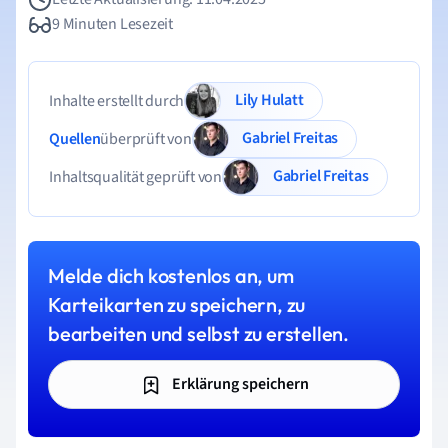
9 Minuten Lesezeit
Lily Hulatt
Inhalte erstellt durch
Gabriel Freitas
Quellen
überprüft von
Gabriel Freitas
Inhaltsqualität geprüft von
Melde dich kostenlos an, um
Karteikarten zu speichern, zu
bearbeiten und selbst zu erstellen.
Erklärung speichern