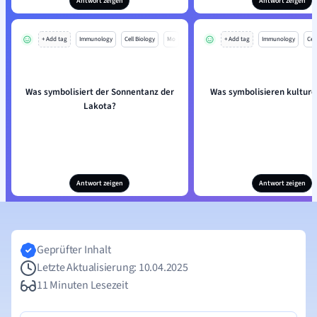
Antwort zeigen
Antwort zeigen
+ Add tag
Immunology
Cell Biology
Mo
+ Add tag
Immunology
Cell
Was symbolisiert der Sonnentanz der
Was symbolisieren kulture
Lakota?
Antwort zeigen
Antwort zeigen
Geprüfter Inhalt
Letzte Aktualisierung: 10.04.2025
11 Minuten Lesezeit