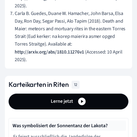
2025).
Carla B. Guedes, Duane W. Hamacher, John Barsa, Elsa
Day, Ron Day, Segar Passi, Alo Tapim (2018). Death and
Maier: meteors and mortuary rites in the eastern Torres
Strait (Eud kerker: na korep maierira asmer opged
Torres Straitge). Available at:
http://arxiv.org/abs/1810.11276v1
(Accessed: 10 April
2025).
Karteikarten in Riten
12
Lerne jetzt
Was symbolisiert der Sonnentanz der Lakota?
Er feiert ausschließlich die Jagderfolge der