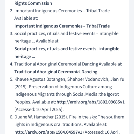
Rights Commission
Important Indigenous Ceremonies – Tribal Trade
Avaliable at:
Important Indigenous Ceremonies – Tribal Trade
Social practices, rituals and festive events - intangible
heritage ... Avaliable at:
Social practices, rituals and festive events - intangible
heritage ...
Traditional Aboriginal Ceremonial Dancing Avaliable at:
Traditional Aboriginal Ceremonial Dancing
Khavee Agustus Botangen, Shahper Vodanovich, Jian Yu
(2018). Preservation of Indigenous Culture among
Indigenous Migrants through Social Media: the Igorot
Peoples. Available at:
http://arxiv.org/abs/1802.09685v1
(Accessed: 10 April 2025).
Duane W. Hamacher (2015). Fire in the sky: The southern
lights in Indigenous oral traditions. Available at:
http://arxiv.org/abs/1504.04597v1
(Accessed: 10 April