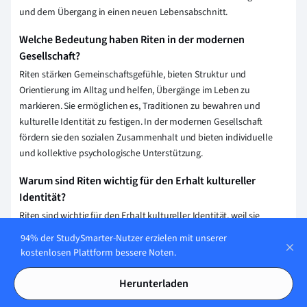
und dem Übergang in einen neuen Lebensabschnitt.
Welche Bedeutung haben Riten in der modernen
Gesellschaft?
Riten stärken Gemeinschaftsgefühle, bieten Struktur und
Orientierung im Alltag und helfen, Übergänge im Leben zu
markieren. Sie ermöglichen es, Traditionen zu bewahren und
kulturelle Identität zu festigen. In der modernen Gesellschaft
fördern sie den sozialen Zusammenhalt und bieten individuelle
und kollektive psychologische Unterstützung.
Warum sind Riten wichtig für den Erhalt kultureller
Identität?
Riten sind wichtig für den Erhalt kultureller Identität, weil sie
Traditionen und Werte einer Gemeinschaft bewahren und
94% der StudySmarter-Nutzer erzielen mit unserer
weitergeben. Sie schaffen ein Gefühl von Zusammengehörigkeit
kostenlosen Plattform bessere Noten.
und Kontinuität, indem sie gemeinschaftliche Erfahrungen
strukturieren und symbolisch verankern. So stärken Riten das
Herunterladen
kollektive Gedächtnis und fördern den kulturellen Zusammenhalt.