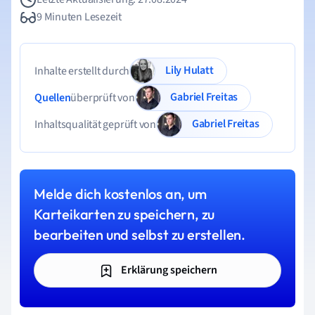
9 Minuten Lesezeit
Lily Hulatt
Inhalte erstellt durch
Gabriel Freitas
Quellen
überprüft von
Gabriel Freitas
Inhaltsqualität geprüft von
Melde dich kostenlos an, um
Karteikarten zu speichern, zu
bearbeiten und selbst zu erstellen.
Erklärung speichern