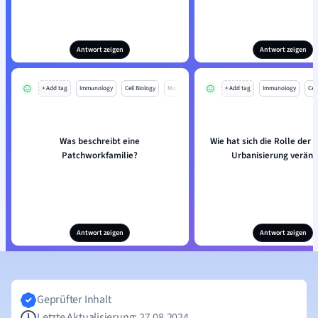
Antwort zeigen
Antwort zeigen
+ Add tag
Immunology
Cell Biology
Mo
+ Add tag
Immunology
Cell
Was beschreibt eine
Wie hat sich die Rolle der 
Patchworkfamilie?
Urbanisierung veränd
Antwort zeigen
Antwort zeigen
Geprüfter Inhalt
Letzte Aktualisierung: 27.08.2024