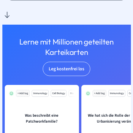
Lerne mit Millionen geteilten
Karteikarten
Leg kostenfrei los
+ Add tag
Immunology
Cell Biology
Mo
+ Add tag
Immunology
Cell
Was beschreibt eine
Wie hat sich die Rolle der 
Patchworkfamilie?
Urbanisierung veränd