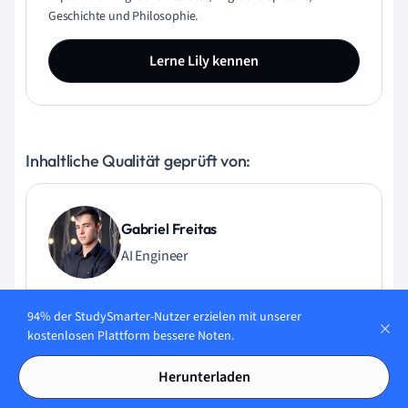
Geschichte und Philosophie.
Lerne Lily kennen
Inhaltliche Qualität geprüft von:
Gabriel Freitas
AI Engineer
Gabriel Freitas ist AI Engineer mit solider Erfahrung in
94% der StudySmarter-Nutzer erzielen mit unserer
Softwareentwicklung, maschinellen Lernalgorithmen und
kostenlosen Plattform bessere Noten.
generativer KI, einschließlich Anwendungen großer
Sprachmodelle (LLMs). Er hat Elektrotechnik an der
Herunterladen
Universität von São Paulo studiert und macht aktuell
seinen MSc in Computertechnik an der Universität von