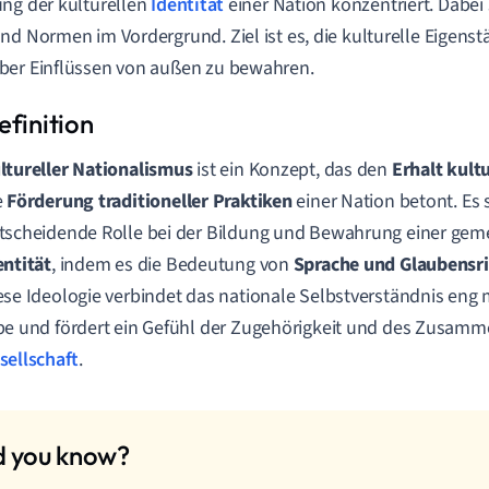
ng der kulturellen
Identität
einer Nation konzentriert. Dabei
nd Normen im Vordergrund. Ziel ist es, die kulturelle Eigenst
er Einflüssen von außen zu bewahren.
ltureller Nationalismus
ist ein Konzept, das den
Erhalt kult
e
Förderung traditioneller Praktiken
einer Nation betont. Es s
tscheidende Rolle bei der Bildung und Bewahrung einer g
entität
, indem es die Bedeutung von
Sprache und Glaubensr
ese Ideologie verbindet das nationale Selbstverständnis eng 
be und fördert ein Gefühl der Zugehörigkeit und des Zusamm
sellschaft
.