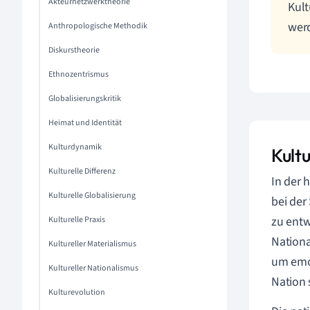
Akteurnetzwerktheorie
Kult
werd
Anthropologische Methodik
Diskurstheorie
Ethnozentrismus
Globalisierungskritik
Heimat und Identität
Kulturdynamik
Kultu
Kulturelle Differenz
In der 
Kulturelle Globalisierung
bei der
zu entw
Kulturelle Praxis
Nationa
Kultureller Materialismus
um emot
Kultureller Nationalismus
Nation 
Kulturevolution