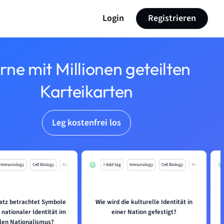
Login
Registrieren
rne mit Millionen geteilten
Karteikarten
Leg kostenfrei los
Immunology
Cell Biology
Mo
+ Add tag
Immunology
Cell Biology
Mo
atz betrachtet Symbole
Wie wird die kulturelle Identität in
nationaler Identität im
einer Nation gefestigt?
llen Nationalismus?