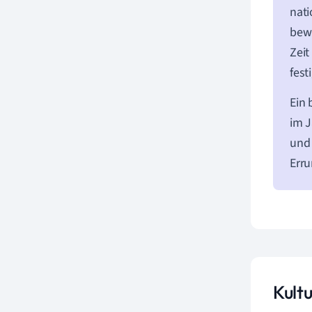
nati
bewa
Zeit
fest
Ein 
im J
und 
Erru
Kultu