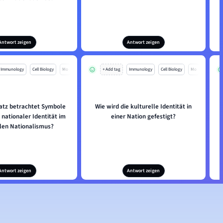
Antwort zeigen
Antwort zeigen
Immunology
Cell Biology
Mo
+ Add tag
Immunology
Cell Biology
Mo
atz betrachtet Symbole
Wie wird die kulturelle Identität in
nationaler Identität im
einer Nation gefestigt?
llen Nationalismus?
Antwort zeigen
Antwort zeigen