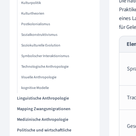
Die nat
Kulturpolitik
Praktik
Kulturtheorien
eines L
Postkolonialismus
für Gel
Sozialkonstruktivismus
Ele
Soziokulturelle Evolution
Symbolischer Interaktionismus
Technologische Anthropologie
Spr
Visuelle Anthropologie
kognitive Modelle
Trad
Linguistische Anthropologie
Mapping Zwangsmigrationen
Medizinische Anthropologie
Ges
Politische und wirtschaftliche