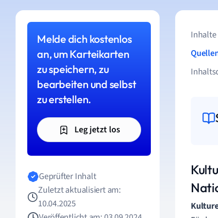
Inhalte
Melde dich kostenlos
an, um Karteikarten
Quelle
zu speichern, zu
Inhalts
bearbeiten und selbst
zu erstellen.
Leg jetzt los
Kultu
Geprüfter Inhalt
Nati
Zuletzt aktualisiert am:
10.04.2025
Kulture
Veröffentlicht am: 03.09.2024