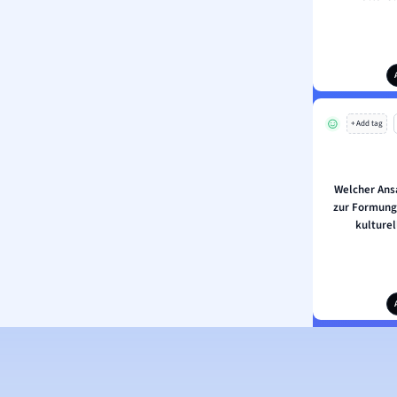
+ Add tag
Welcher Ans
zur Formung 
kulture