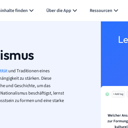
inhalte finden
Über die App
Ressourcen
Le
lismus
tität
und Traditionen eines
ängigkeit zu stärken. Diese
he und Geschichte, um das
Nationalismus beschäftigst, lernst
+ Add tag
sstsein zu formen und eine starke
Welcher Ans
zur Formung 
kulture