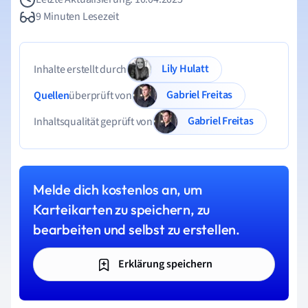
9 Minuten Lesezeit
Lily Hulatt
Inhalte erstellt durch
Gabriel Freitas
Quellen
überprüft von
Gabriel Freitas
Inhaltsqualität geprüft von
Melde dich kostenlos an, um
Karteikarten zu speichern, zu
bearbeiten und selbst zu erstellen.
Erklärung speichern