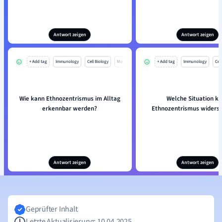
Antwort zeigen
Antwort zeigen
+ Add tag
Immunology
Cell Biology
Mo
+ Add tag
Immunology
Cell
Wie kann Ethnozentrismus im Alltag
Welche Situation k
erkennbar werden?
Ethnozentrismus widersp
Antwort zeigen
Antwort zeigen
Geprüfter Inhalt
Letzte Aktualisierung: 10.04.2025