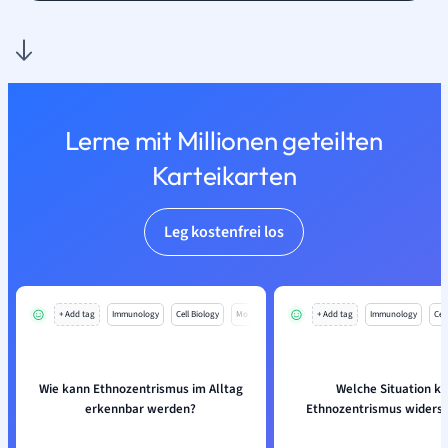
Lerne mit Millionen geteilten
Karteikarten
Leg kostenfrei los
+ Add tag
Immunology
Cell Biology
Mo
+ Add tag
Immunology
Cell
Wie kann Ethnozentrismus im Alltag
Welche Situation k
erkennbar werden?
Ethnozentrismus widersp