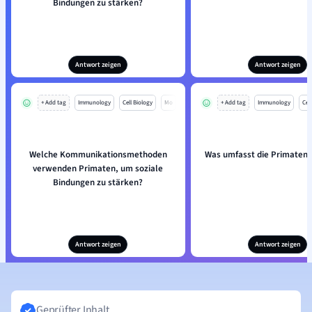
Bindungen zu stärken?
Antwort zeigen
Antwort zeigen
+ Add tag
Immunology
Cell Biology
Mo
+ Add tag
Immunology
Cell
Welche Kommunikationsmethoden
Was umfasst die Primatenf
verwenden Primaten, um soziale
Bindungen zu stärken?
Antwort zeigen
Antwort zeigen
Geprüfter Inhalt