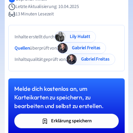
Letzte Aktualisierung: 10.04.2025
13 Minuten Lesezeit
Lily Hulatt
Inhalte erstellt durch
Gabriel Freitas
Quellen
überprüft von
Gabriel Freitas
Inhaltsqualität geprüft von
Melde dich kostenlos an, um
Karteikarten zu speichern, zu
bearbeiten und selbst zu erstellen.
Erklärung speichern