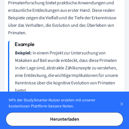
Primatenforschung bietet praktische Anwendungen und
erstaunliche Entdeckungen aus erster Hand. Diese realen
Beispiele zeigen die Vielfalt und die Tiefe der Erkenntnisse
über das Verhalten, die Evolution und das Überleben von
Primaten.
Beispiel:
In einem Projekt zur Untersuchung von
Makaken auf Bali wurde entdeckt, dass diese Primaten
in der Lage sind, abstrakte Zählkonzepte zu verstehen,
eine Entdeckung, die wichtige Implikationen für unsere
Kenntnisse über die kognitive Evolution von Primaten
bietet.
94% der StudySmarter-Nutzer erzielen mit unserer
kostenlosen Plattform bessere Noten.
Primatenforschung hat gezeigt, dass der Einsatz von
Herunterladen
Werkzeugen nicht auf Menschen beschränkt ist – auch