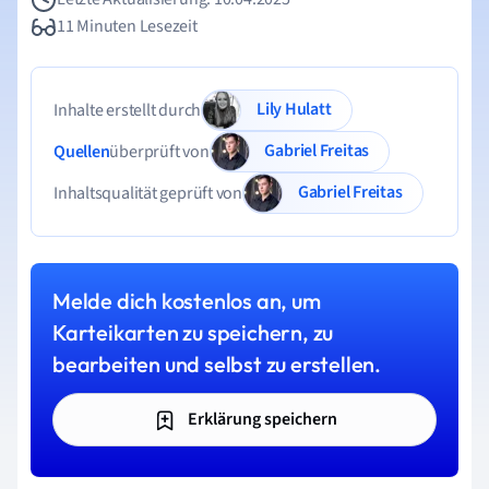
11 Minuten Lesezeit
Lily Hulatt
Inhalte erstellt durch
Gabriel Freitas
Quellen
überprüft von
Gabriel Freitas
Inhaltsqualität geprüft von
Melde dich kostenlos an, um
Karteikarten zu speichern, zu
bearbeiten und selbst zu erstellen.
Erklärung speichern