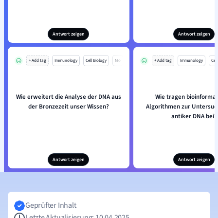
Antwort zeigen
Antwort zeigen
+ Add tag
Immunology
Cell Biology
Mo
+ Add tag
Immunology
Cell
Wie erweitert die Analyse der DNA aus
Wie tragen bioinforma
der Bronzezeit unser Wissen?
Algorithmen zur Untersuc
antiker DNA bei?
Antwort zeigen
Antwort zeigen
Geprüfter Inhalt
Letzte Aktualisierung: 10.04.2025