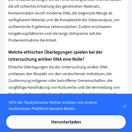
die oft schlechte Erhaltung des genetischen Materials,
Kontamination durch moderne DNA, die begrenzte Menge an
verfügbarem Material und die Komplexität der Datenanalyse, um
authentische Ergebnisse sicherzustellen. Zudem erschweren
Umgebungsfaktoren und die lange Zeitspanne seit der
Probenentnahme die Arbeit.
Welche ethischen Überlegungen spielen bei der
Untersuchung antiker DNA eine Rolle?
Ethische Überlegungen bei der Untersuchung antiker DNA
umfassen den Respekt vor den verstorbenen Individuen, die
Zustimmung indigener oder betroffener Gemeinschaften, die
sorgfältige Handhabung von Kulturerbe und die Vermeidung von
Missbrauch der genetischen Informationen für diskriminierende
oder unethische Zwecke. Der Schutz der Privatsphäre der
94% der StudySmarter-Nutzer erzielen mit unserer
vorgeschichtlichen Populationen ist ebenfalls wichtig.
kostenlosen Plattform bessere Noten.
Wie trägt die Analyse antiker DNA zur Erforschung
Herunterladen
menschlicher Migrationen bei?