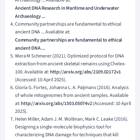
Ancient DNA Research in Maritime and Underwater
Archaeology ...
Community partnerships are fundamental to ethical
ancient DNA ... Avaliable at:
Community partnerships are fundamental to ethical
ancient DNA ...
Wera M Schmerer (2021). Optimized protocol for DNA
extraction from ancient skeletal remains using Chelex-
100. Available at:
http://arxiv.org/abs/2109.02172v1
(Accessed: 10 April 2025).
Gloria G. Fortes, Johanna L. A. Paijmans (2016). Analysis
of whole mitogenomes from ancient samples. Available
at:
http://arxiv.org/abs/1503.05074v2
(Accessed: 10 April
2025).
Helen Miller, Adam J. M. Wollman, Mark C. Leake (2016).
Designing a single-molecule biophysics tool for
characterizing DNA damage for techniques that kill