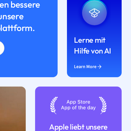
n bessere
unsere
lattform.
Lerne mit
Hilfe von AI
Learn More
Apple liebt unsere