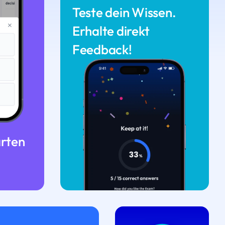
Teste dein Wissen.
Erhalte direkt
Feedback!
arten