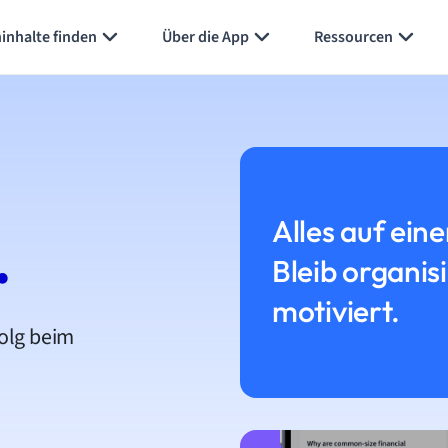
inhalte finden
Über die App
Ressourcen
Alles auf eine
.
Bleib organis
motiviert.
folg beim