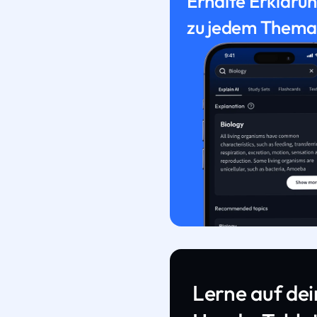
Erhalte Erkläru
zu jedem Thema
Lerne auf de