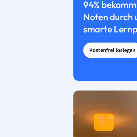
94% bekomme
Noten durch 
smarte Lernp
Kostenfrei loslegen