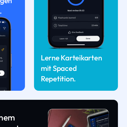
ngen
.
Lerne Karteikarten
mit Spaced
Repetition.
inem