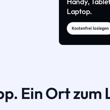
Handy, Tablet
Laptop.
Kostenfrei loslegen
pp. Ein Ort zum 