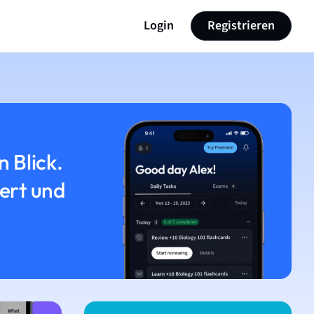
Login
Registrieren
n Blick.
iert und