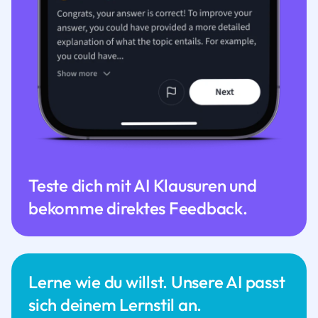
Teste dich mit AI Klausuren und
bekomme direktes Feedback.
Lerne wie du willst. Unsere AI passt
sich deinem Lernstil an.