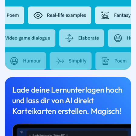
Lade deine Lernunterlagen hoch
und lass dir von AI direkt
Karteikarten erstellen. Magisch!