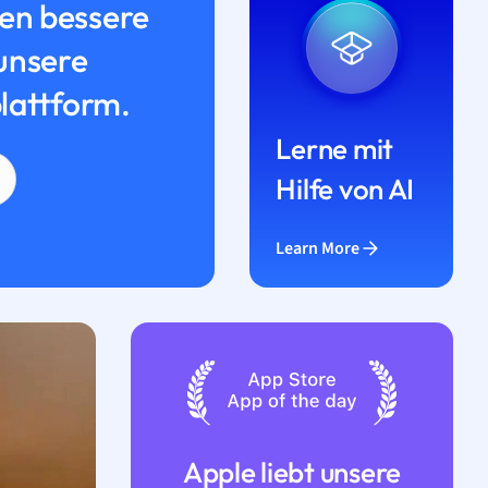
n bessere
unsere
lattform.
Lerne mit
Hilfe von AI
Learn More
Apple liebt unsere