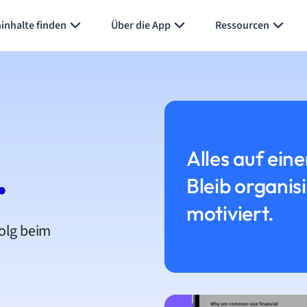
inhalte finden
Über die App
Ressourcen
Alles auf eine
.
Bleib organis
motiviert.
folg beim