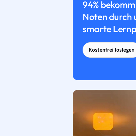
94% bekomme
Noten durch 
smarte Lernp
Kostenfrei loslegen