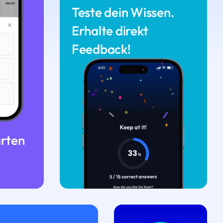
Teste dein Wissen.
Erhalte direkt
Feedback!
arten