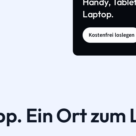
Handy, Tablet
Laptop.
Kostenfrei loslegen
pp. Ein Ort zum 