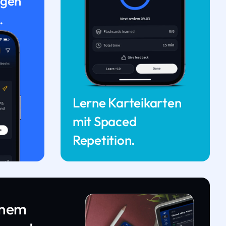
ngen
.
Lerne Karteikarten
mit Spaced
Repetition.
inem