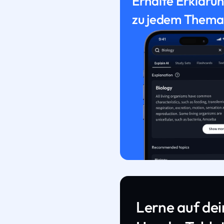
Erhalte Erkläru
zu jedem Thema
Lerne auf de