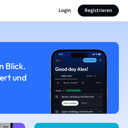
Login
Registrieren
n Blick.
iert und