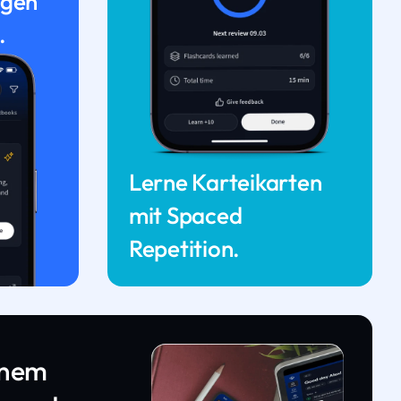
ngen
.
Lerne Karteikarten
mit Spaced
Repetition.
inem