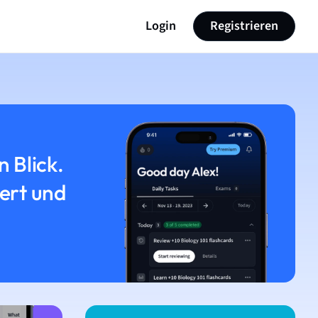
Login
Registrieren
n Blick.
iert und