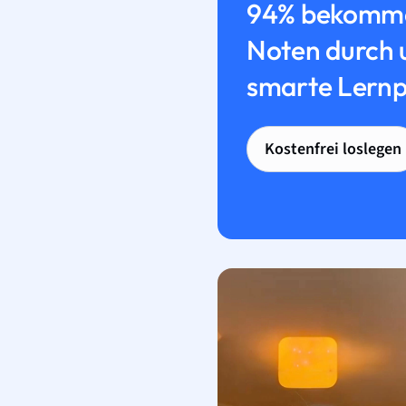
94% bekomme
Noten durch 
smarte Lernp
Kostenfrei loslegen