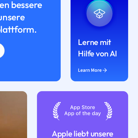
n bessere
unsere
lattform.
Lerne mit
Hilfe von AI
Learn More
Apple liebt unsere