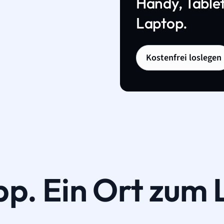
Handy, Tablet
Laptop.
Kostenfrei loslegen
pp. Ein Ort zum 