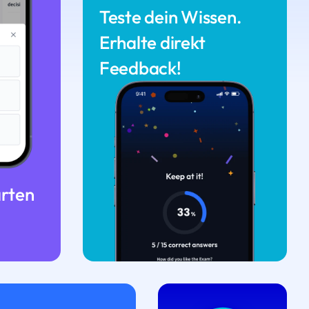
Teste dein Wissen.
Erhalte direkt
Feedback!
arten