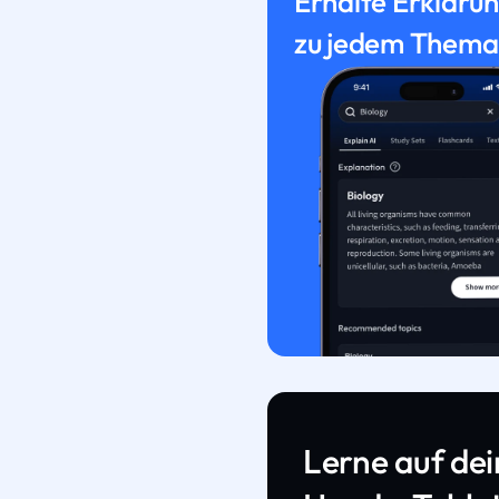
Erhalte Erkläru
zu jedem Thema
Lerne auf de