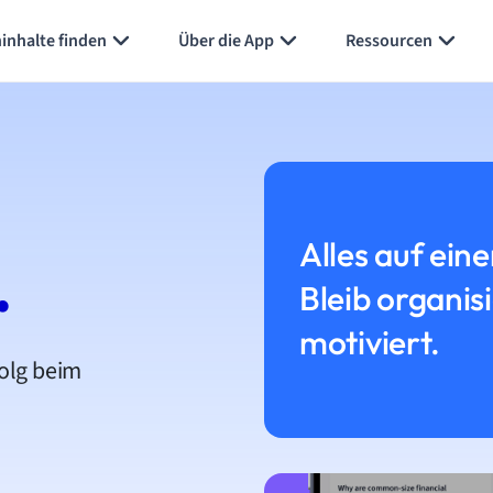
inhalte finden
Über die App
Ressourcen
Alles auf eine
.
Bleib organis
motiviert.
folg beim