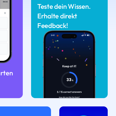
Teste dein Wissen.
Erhalte direkt
Feedback!
arten