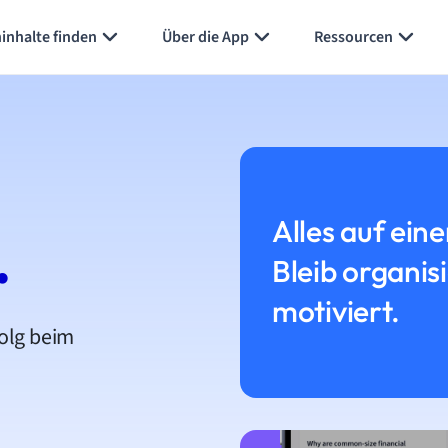
inhalte finden
Über die App
Ressourcen
Alles auf eine
.
Bleib organis
motiviert.
folg beim