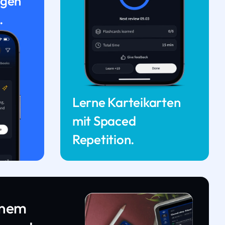
ngen
.
Lerne Karteikarten
mit Spaced
Repetition.
inem