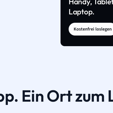
Handy, Tablet
Laptop.
Kostenfrei loslegen
pp. Ein Ort zum 