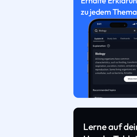
Erhalte Erkläru
zu jedem Thema
Lerne auf de