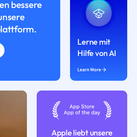
n bessere
unsere
lattform.
Lerne mit
Hilfe von AI
Learn More
Apple liebt unsere