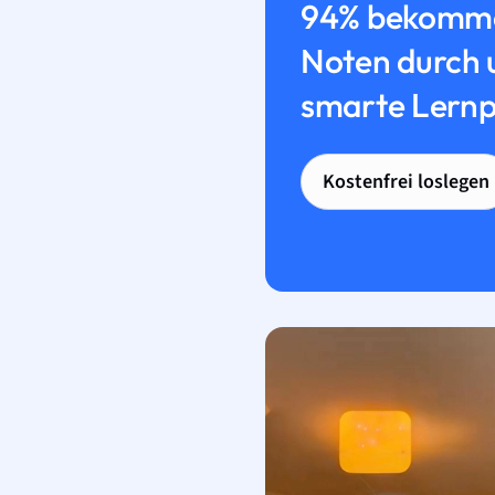
94% bekomme
Noten durch 
smarte Lernp
Kostenfrei loslegen