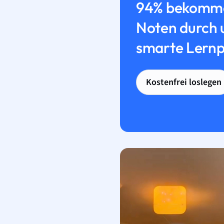
94% bekomme
Noten durch 
smarte Lernp
Kostenfrei loslegen