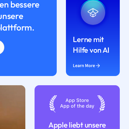
n bessere
unsere
lattform.
Lerne mit
Hilfe von AI
Learn More
Apple liebt unsere