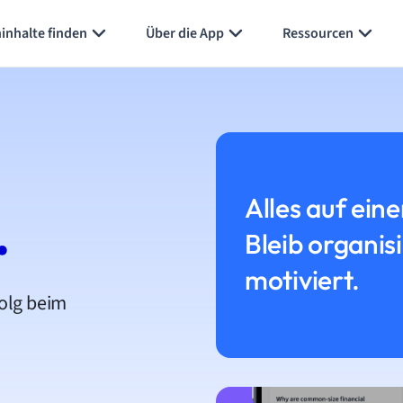
inhalte finden
Über die App
Ressourcen
Alles auf eine
.
Bleib organis
motiviert.
folg beim