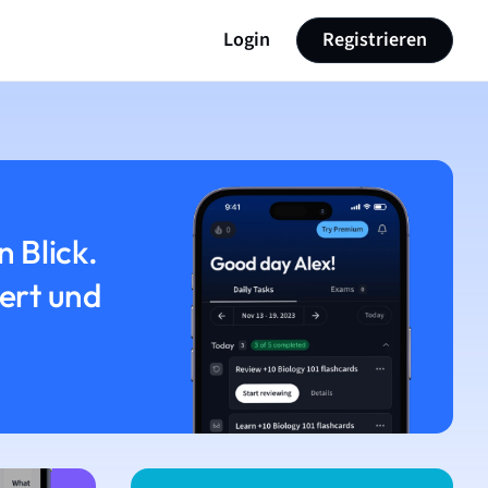
Login
Registrieren
n Blick.
iert und