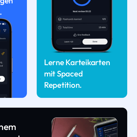
ngen
.
Lerne Karteikarten
mit Spaced
Repetition.
inem