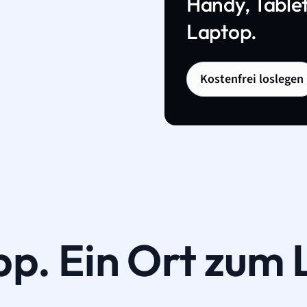
Handy, Tablet
Laptop.
Kostenfrei loslegen
pp. Ein Ort zum 