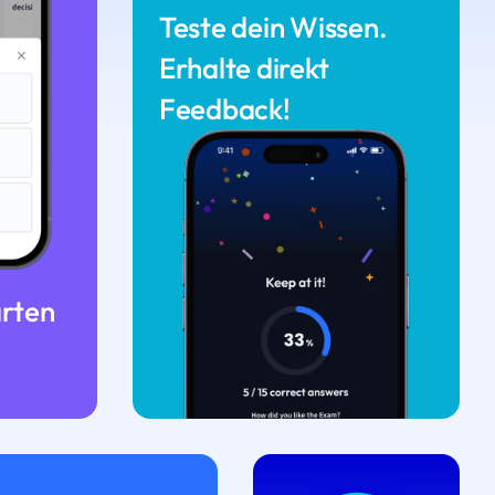
Teste dein Wissen.
Erhalte direkt
Feedback!
arten