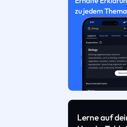
Erhalte Erkläru
zu jedem Thema
Lerne auf de