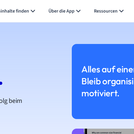
inhalte finden
Über die App
Ressourcen
Alles auf eine
.
Bleib organis
motiviert.
folg beim