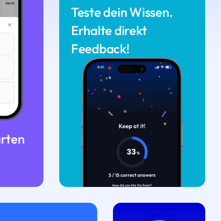
Teste dein Wissen.
Erhalte direkt
Feedback!
arten