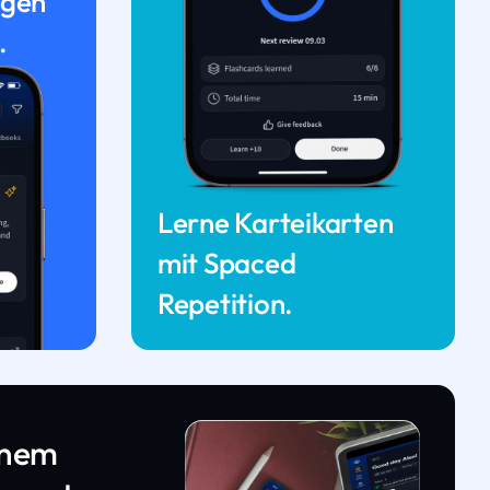
ngen
.
Lerne Karteikarten
mit Spaced
Repetition.
inem