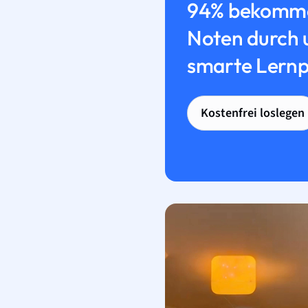
94% bekomme
Noten durch 
smarte Lernp
Kostenfrei loslegen