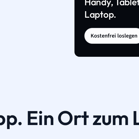
Handy, Tablet
Laptop.
Kostenfrei loslegen
pp. Ein Ort zum 