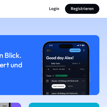
Login
Registrieren
n Blick.
iert und