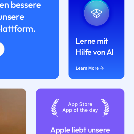
n bessere
unsere
lattform.
Lerne mit
Hilfe von AI
Learn More
Apple liebt unsere