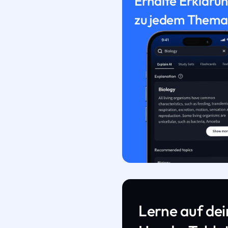
Erhalte Erkläru
zu jedem Thema
Lerne auf de