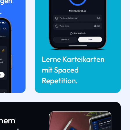
ngen
.
Lerne Karteikarten
mit Spaced
Repetition.
inem