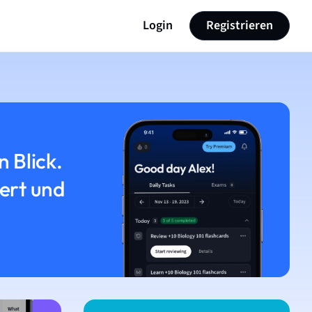
Login
Registrieren
n Blick.
iert und