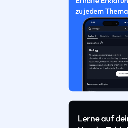
Erhalte Erkläru
zu jedem Thema
Lerne auf de