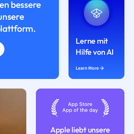
n bessere
unsere
lattform.
Lerne mit
Hilfe von AI
Learn More
Apple liebt unsere