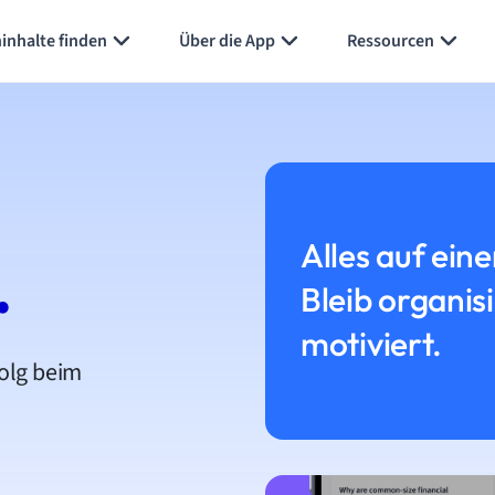
inhalte finden
Über die App
Ressourcen
Alles auf eine
.
Bleib organis
motiviert.
folg beim