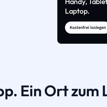
Handy, Tablet
Laptop.
Kostenfrei loslegen
pp. Ein Ort zum 