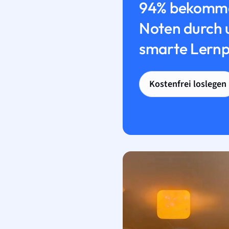
94% bekomme
Noten durch 
smarte Lernp
Kostenfrei loslegen