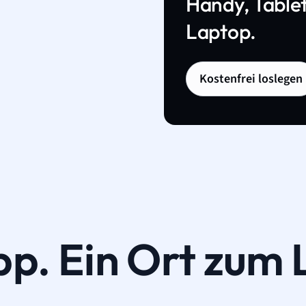
Handy, Tablet
Laptop.
Kostenfrei loslegen
pp. Ein Ort zum 