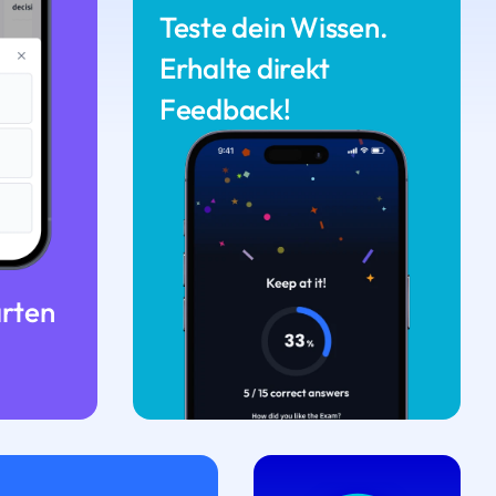
Teste dein Wissen.
Erhalte direkt
Feedback!
arten