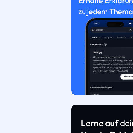
Erhalte Erkläru
zu jedem Thema
Lerne auf de