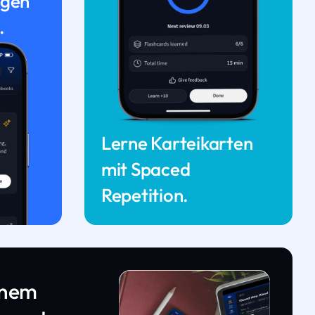
ngen
.
Lerne Karteikarten
mit Spaced
Repetition.
inem