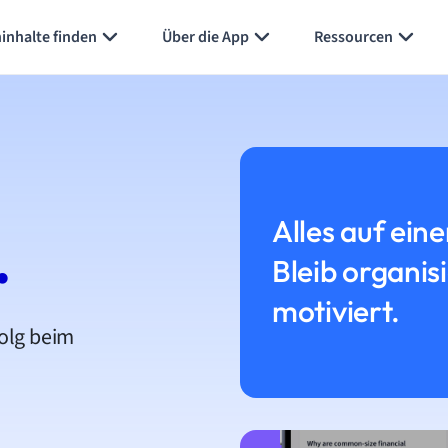
inhalte finden
Über die App
Ressourcen
Alles auf eine
.
Bleib organis
motiviert.
folg beim