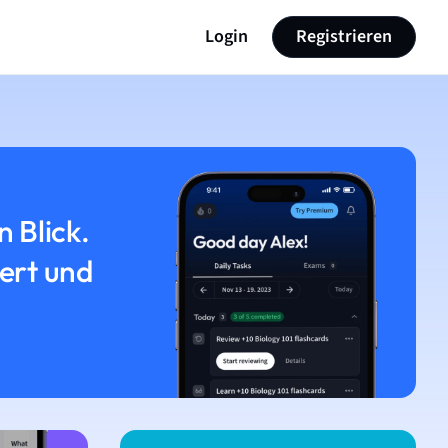
Login
Registrieren
n Blick.
iert und