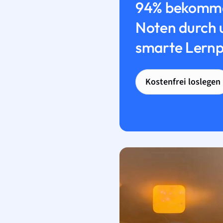
94% bekomme
Noten durch 
smarte Lernp
Kostenfrei loslegen