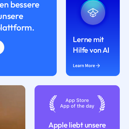
n bessere
unsere
lattform.
Lerne mit
Hilfe von AI
Learn More
Apple liebt unsere