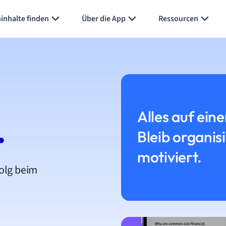
inhalte finden
Über die App
Ressourcen
Alles auf eine
.
Bleib organis
motiviert.
folg beim