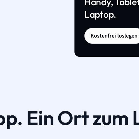
Handy, Tablet
Laptop.
Kostenfrei loslegen
pp. Ein Ort zum 