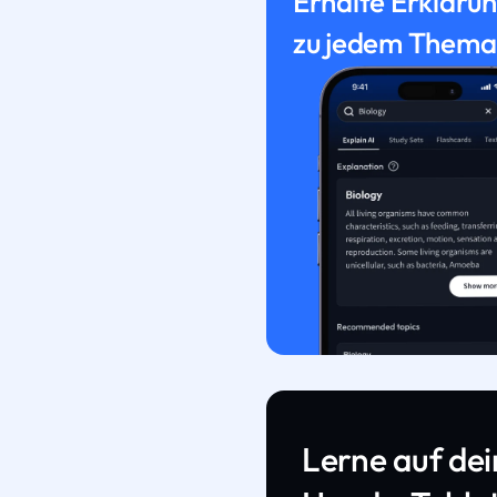
Erhalte Erkläru
zu jedem Thema
Lerne auf de