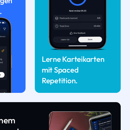
ngen
.
Lerne Karteikarten
mit Spaced
Repetition.
inem