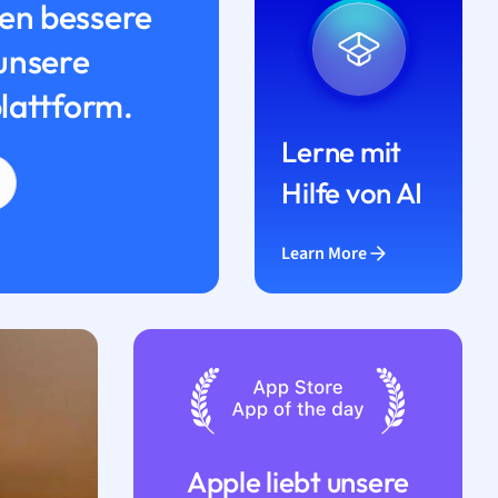
n bessere
unsere
lattform.
Lerne mit
Hilfe von AI
Learn More
Apple liebt unsere