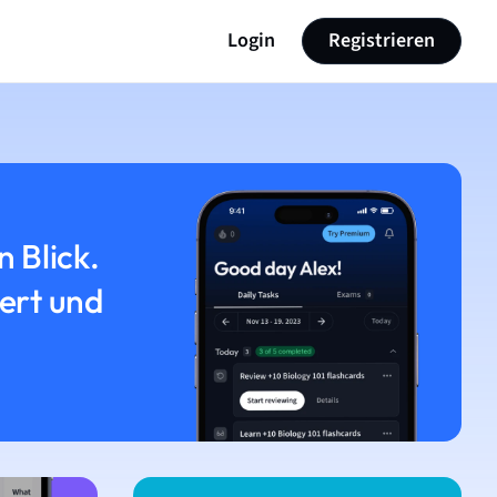
Login
Registrieren
n Blick.
iert und