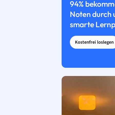
94% bekomme
Noten durch 
smarte Lernp
Kostenfrei loslegen