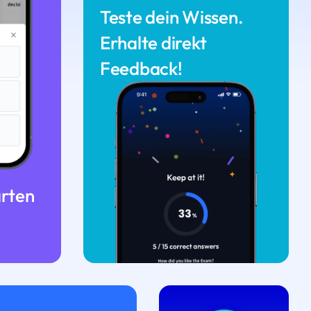
Teste dein Wissen.
Erhalte direkt
Feedback!
arten