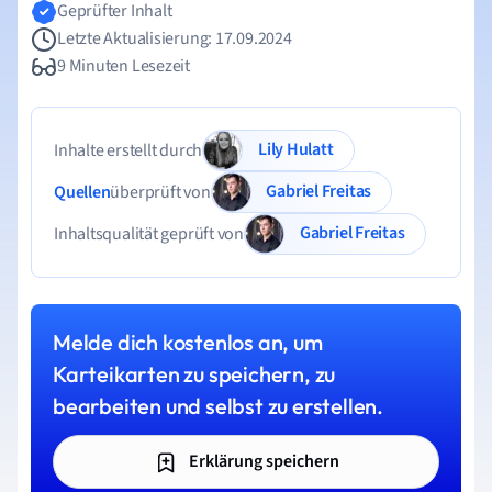
Geprüfter Inhalt
Letzte Aktualisierung: 17.09.2024
9 Minuten Lesezeit
Lily Hulatt
Inhalte erstellt durch
Gabriel Freitas
Quellen
überprüft von
Gabriel Freitas
Inhaltsqualität geprüft von
Melde dich kostenlos an, um
Karteikarten zu speichern, zu
bearbeiten und selbst zu erstellen.
Erklärung speichern