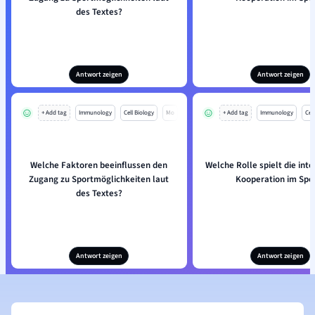
des Textes?
Antwort zeigen
Antwort zeigen
+ Add tag
Immunology
Cell Biology
Mo
+ Add tag
Immunology
Cell
Welche Faktoren beeinflussen den
Welche Rolle spielt die int
Zugang zu Sportmöglichkeiten laut
Kooperation im Spo
des Textes?
Antwort zeigen
Antwort zeigen