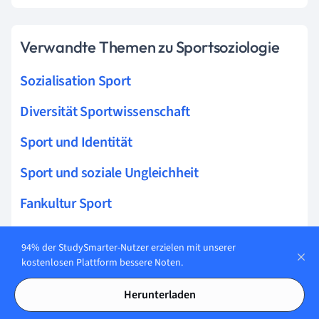
Verwandte Themen zu Sportsoziologie
Sozialisation Sport
Diversität Sportwissenschaft
Sport und Identität
Sport und soziale Ungleichheit
Fankultur Sport
Sport und Medien
94% der StudySmarter-Nutzer erzielen mit unserer
Geschlechterrollen Sportarten
kostenlosen Plattform bessere Noten.
Sport und Gesellschaft
Herunterladen