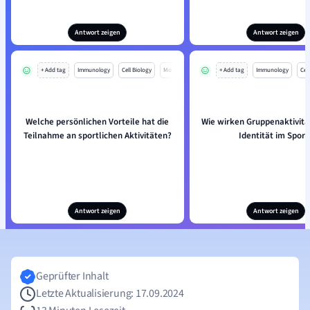
Antwort zeigen
Antwort zeigen
+ Add tag
Immunology
Cell Biology
Mo
+ Add tag
Immunology
Cell
Welche persönlichen Vorteile hat die
Wie wirken Gruppenaktivitä
Teilnahme an sportlichen Aktivitäten?
Identität im Sport
Antwort zeigen
Antwort zeigen
Geprüfter Inhalt
Letzte Aktualisierung: 17.09.2024