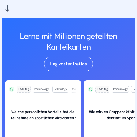
Lerne mit Millionen geteilten
Karteikarten
Leg kostenfrei los
+ Add tag
Immunology
Cell Biology
Mo
+ Add tag
Immunology
Cell
Welche persönlichen Vorteile hat die
Wie wirken Gruppenaktivitä
Teilnahme an sportlichen Aktivitäten?
Identität im Sport