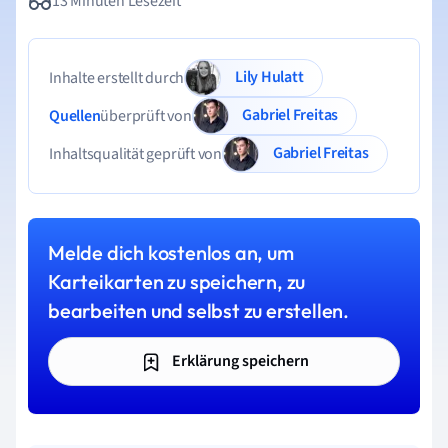
13 Minuten Lesezeit
Lily Hulatt
Inhalte erstellt durch
Gabriel Freitas
Quellen
überprüft von
Gabriel Freitas
Inhaltsqualität geprüft von
Melde dich kostenlos an, um
Karteikarten zu speichern, zu
bearbeiten und selbst zu erstellen.
Erklärung speichern