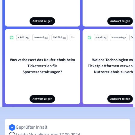
Antwort zeigen
Antwort zeigen
+ Add tag
Immunology
Cell Biology
Mo
+ Add tag
Immunology
Cell
Was verbessert das Kauferlebnis beim
Welche Technologien we
Ticketvertrieb für
Ticketplattformen verwend
Sportveranstaltungen?
Nutzererlebnis zu verb
Antwort zeigen
Antwort zeigen
Geprüfter Inhalt
Letzte Aktualisierung: 17.09.2024