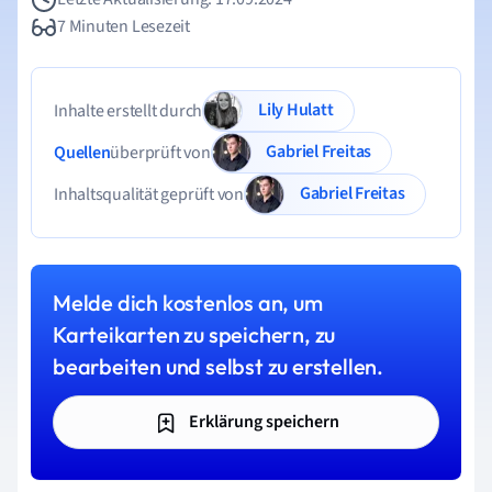
7 Minuten Lesezeit
Lily Hulatt
Inhalte erstellt durch
Gabriel Freitas
Quellen
überprüft von
Gabriel Freitas
Inhaltsqualität geprüft von
Melde dich kostenlos an, um
Karteikarten zu speichern, zu
bearbeiten und selbst zu erstellen.
Erklärung speichern