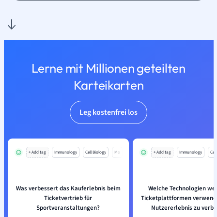
Lerne mit Millionen geteilten
Karteikarten
Leg kostenfrei los
+ Add tag
Immunology
Cell Biology
Mo
+ Add tag
Immunology
Cell
Was verbessert das Kauferlebnis beim
Welche Technologien we
Ticketvertrieb für
Ticketplattformen verwend
Sportveranstaltungen?
Nutzererlebnis zu verb