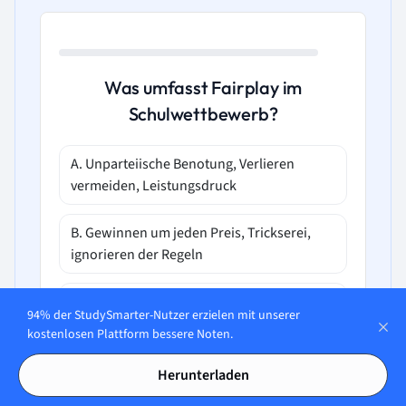
Was umfasst Fairplay im
Schulwettbewerb?
A. Unparteiische Benotung, Verlieren
vermeiden, Leistungsdruck
B. Gewinnen um jeden Preis, Trickserei,
ignorieren der Regeln
C. Gleiches Behandeln, ehrlicher Umgang,
94% der StudySmarter-Nutzer erzielen mit unserer
respektvolles Verhalten
kostenlosen Plattform bessere Noten.
D. Harte Konkurrenz, Verheimlichung von
Herunterladen
Strategien, Manipulation