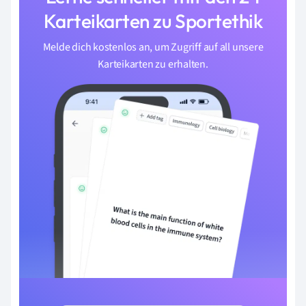
Karteikarten zu Sportethik
Melde dich kostenlos an, um Zugriff auf all unsere
Karteikarten zu erhalten.