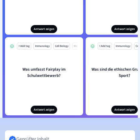
Antwort zeigen
Antwort zeigen
+ Add tag
Immunology
Cell Biology
Mo
+ Add tag
Immunology
Cell
Was umfasst Fairplay im
Was sind die ethischen Gru
Schulwettbewerb?
Sport?
Antwort zeigen
Antwort zeigen
Geprüfter Inhalt