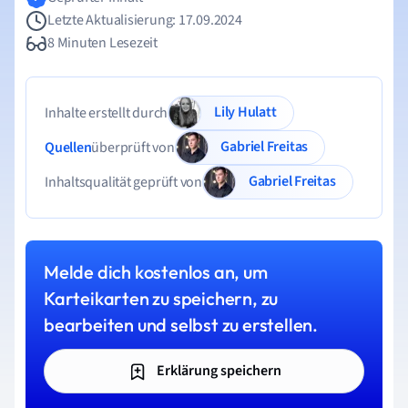
Letzte Aktualisierung: 17.09.2024
8 Minuten Lesezeit
Lily Hulatt
Inhalte erstellt durch
Gabriel Freitas
Quellen
überprüft von
Gabriel Freitas
Inhaltsqualität geprüft von
Melde dich kostenlos an, um
Karteikarten zu speichern, zu
bearbeiten und selbst zu erstellen.
Erklärung speichern