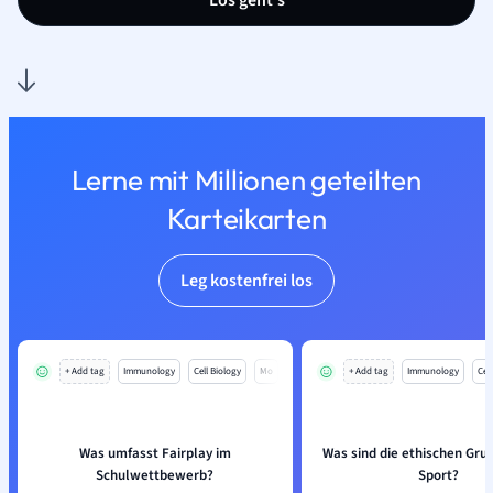
Los geht’s
Lerne mit Millionen geteilten
Karteikarten
Leg kostenfrei los
+ Add tag
Immunology
Cell Biology
Mo
+ Add tag
Immunology
Cell
Was umfasst Fairplay im
Was sind die ethischen Gru
Schulwettbewerb?
Sport?