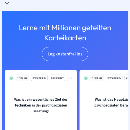
Lerne mit Millionen geteilten
Karteikarten
Leg kostenfrei los
+ Add tag
Immunology
Cell Biology
Mo
+ Add tag
Immunology
Cell
Was ist ein wesentliches Ziel der
Was ist das Hauptziel
Techniken in der psychosozialen
psychosozialen Berat
Beratung?