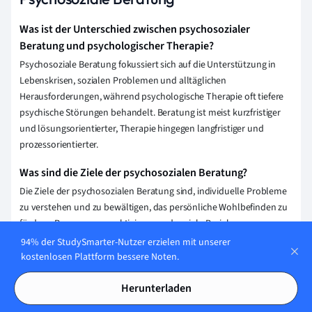
Was ist der Unterschied zwischen psychosozialer
Beratung und psychologischer Therapie?
Psychosoziale Beratung fokussiert sich auf die Unterstützung in
Lebenskrisen, sozialen Problemen und alltäglichen
Herausforderungen, während psychologische Therapie oft tiefere
psychische Störungen behandelt. Beratung ist meist kurzfristiger
und lösungsorientierter, Therapie hingegen langfristiger und
prozessorientierter.
Was sind die Ziele der psychosozialen Beratung?
Die Ziele der psychosozialen Beratung sind, individuelle Probleme
zu verstehen und zu bewältigen, das persönliche Wohlbefinden zu
fördern, Ressourcen zu aktivieren und soziale Beziehungen zu
verbessern. Sie zielt darauf ab, Klienten bei der Selbstreflexion und
94% der StudySmarter-Nutzer erzielen mit unserer
Lösungsfindung zu unterstützen, um ihren Alltag besser zu
kostenlosen Plattform bessere Noten.
bewältigen.
Herunterladen
Was sind die Methoden, die in der psychosozialen