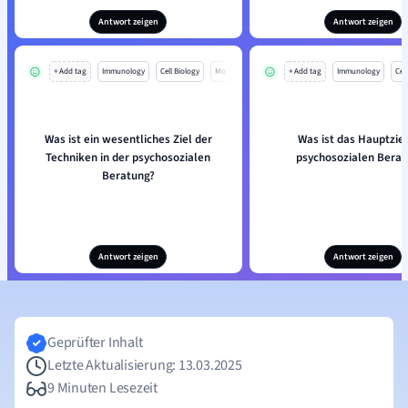
Antwort zeigen
Antwort zeigen
+ Add tag
Immunology
Cell Biology
Mo
+ Add tag
Immunology
Cell
Was ist ein wesentliches Ziel der
Was ist das Hauptziel
Techniken in der psychosozialen
psychosozialen Berat
Beratung?
Antwort zeigen
Antwort zeigen
Geprüfter Inhalt
Letzte Aktualisierung: 13.03.2025
9 Minuten Lesezeit