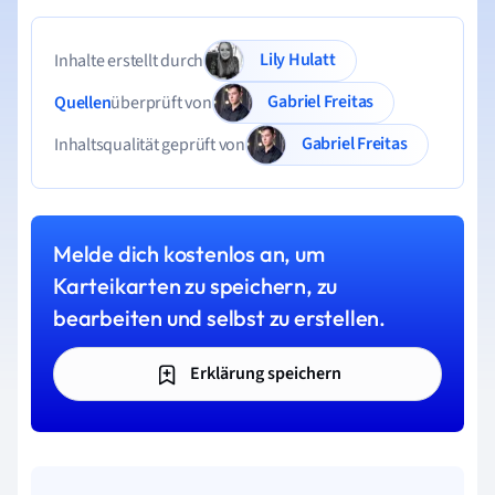
Lily Hulatt
Inhalte erstellt durch
Gabriel Freitas
Quellen
überprüft von
Gabriel Freitas
Inhaltsqualität geprüft von
Melde dich kostenlos an, um
Karteikarten zu speichern, zu
bearbeiten und selbst zu erstellen.
Erklärung speichern