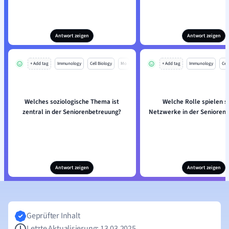
Antwort zeigen
Antwort zeigen
+ Add tag
Immunology
Cell Biology
Mo
+ Add tag
Immunology
Cell
Welches soziologische Thema ist
Welche Rolle spielen s
zentral in der Seniorenbetreuung?
Netzwerke in der Senioren
Antwort zeigen
Antwort zeigen
Geprüfter Inhalt
Letzte Aktualisierung: 13.03.2025