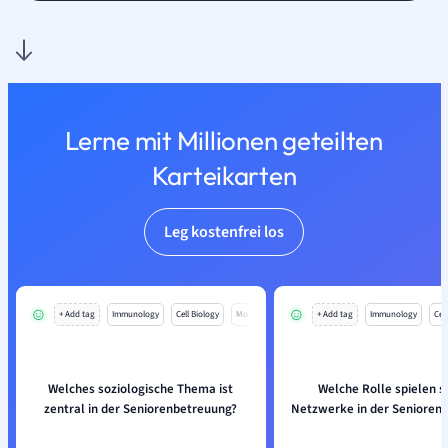
Lerne mit Millionen geteilten
Karteikarten
Leg kostenfrei los
+ Add tag
Immunology
Cell Biology
Mo
+ Add tag
Immunology
Cell
Welches soziologische Thema ist
Welche Rolle spielen s
zentral in der Seniorenbetreuung?
Netzwerke in der Senioren