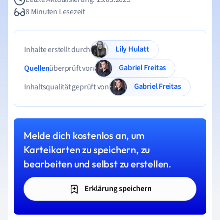
8 Minuten Lesezeit
Lily Hulatt
Inhalte erstellt durch
Gabriel Freitas
Quellen
überprüft von
Gabriel Freitas
Inhaltsqualität geprüft von
Melde dich kostenlos an, um
Karteikarten zu speichern, zu
bearbeiten und selbst zu erstellen.
Erklärung speichern