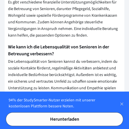
Es gibt verschiedene finanzielle Unterstützungsmöglichkeiten für
die Betreuung von Senioren, darunter Pflegegeld, Sozialhilfe,
Wohngeld sowie spezielle Förderprogramme von Krankenkassen
und Kommunen. Zudem können Angehörige steuerliche
Vergünstigungen in Anspruch nehmen. Eine individuelle Beratung
kann helfen, die passenden Optionen zu finden.
Wie kann ich die Lebensqualität von Senioren in der
Betreuung verbessern?
Die Lebensqualität von Senioren kannst du verbessern, indem du
soziale Kontakte förderst, regelmäßige Aktivitäten anbietest und
individuelle Bedürfnisse berücksichtigst. Außerdem ist es wichtig,
ein sicheres und vertrautes Umfeld zu schaffen sowie emotionale
Unterstützung zu leisten. Kommunikation und Empathie spielen
dabei eine zentrale Rolle.
94% der StudySmarter-Nutzer erzielen mit unserer
Welche Arten von Betreuungsdiensten gibt es für
kostenlosen Plattform bessere Noten.
Senioren?
Herunterladen
Es gibt verschiedene Arten von Betreuungsdiensten für Senioren,
darunter ambulante Pflegeangebote, Tagespflegeeinrichtungen,