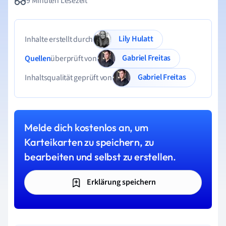
9 Minuten Lesezeit
Lily Hulatt
Inhalte erstellt durch
Gabriel Freitas
Quellen
überprüft von
Gabriel Freitas
Inhaltsqualität geprüft von
Melde dich kostenlos an, um
Karteikarten zu speichern, zu
bearbeiten und selbst zu erstellen.
Erklärung speichern