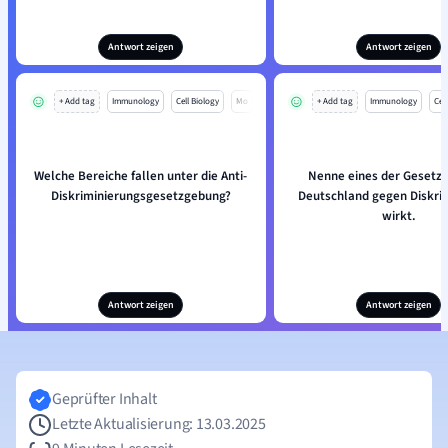
Antwort zeigen
Antwort zeigen
+ Add tag
Immunology
Cell Biology
Mo
+ Add tag
Immunology
Cell
Welche Bereiche fallen unter die Anti-
Nenne eines der Gesetze
Diskriminierungsgesetzgebung?
Deutschland gegen Diskri
wirkt.
Antwort zeigen
Antwort zeigen
Geprüfter Inhalt
Letzte Aktualisierung: 13.03.2025