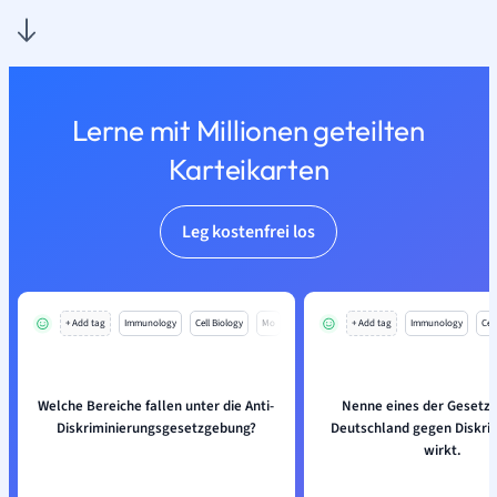
Lerne mit Millionen geteilten
Karteikarten
Leg kostenfrei los
+ Add tag
Immunology
Cell Biology
Mo
+ Add tag
Immunology
Cell
Welche Bereiche fallen unter die Anti-
Nenne eines der Gesetze
Diskriminierungsgesetzgebung?
Deutschland gegen Diskri
wirkt.