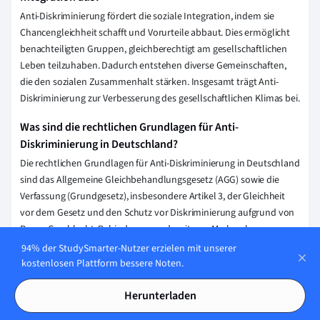
Anti-Diskriminierung fördert die soziale Integration, indem sie
Chancengleichheit schafft und Vorurteile abbaut. Dies ermöglicht
benachteiligten Gruppen, gleichberechtigt am gesellschaftlichen
Leben teilzuhaben. Dadurch entstehen diverse Gemeinschaften,
die den sozialen Zusammenhalt stärken. Insgesamt trägt Anti-
Diskriminierung zur Verbesserung des gesellschaftlichen Klimas bei.
Was sind die rechtlichen Grundlagen für Anti-
Diskriminierung in Deutschland?
Die rechtlichen Grundlagen für Anti-Diskriminierung in Deutschland
sind das Allgemeine Gleichbehandlungsgesetz (AGG) sowie die
Verfassung (Grundgesetz), insbesondere Artikel 3, der Gleichheit
vor dem Gesetz und den Schutz vor Diskriminierung aufgrund von
Rasse, Geschlecht, Behinderung und weiteren Merkmalen
garantiert.
94% der StudySmarter-Nutzer erzielen mit unserer
kostenlosen Plattform bessere Noten.
Wie können Individuen aktiv zur Anti-Diskriminierung
beitragen?
Herunterladen
Individuen können aktiv zur Anti-Diskriminierung beitragen, indem