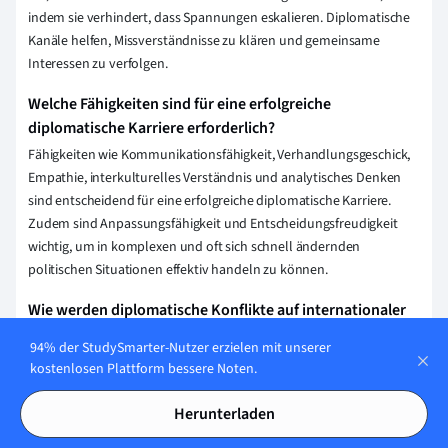
indem sie verhindert, dass Spannungen eskalieren. Diplomatische
Kanäle helfen, Missverständnisse zu klären und gemeinsame
Interessen zu verfolgen.
Welche Fähigkeiten sind für eine erfolgreiche
diplomatische Karriere erforderlich?
Fähigkeiten wie Kommunikationsfähigkeit, Verhandlungsgeschick,
Empathie, interkulturelles Verständnis und analytisches Denken
sind entscheidend für eine erfolgreiche diplomatische Karriere.
Zudem sind Anpassungsfähigkeit und Entscheidungsfreudigkeit
wichtig, um in komplexen und oft sich schnell ändernden
politischen Situationen effektiv handeln zu können.
Wie werden diplomatische Konflikte auf internationaler
Ebene gelöst?
94% der StudySmarter-Nutzer erzielen mit unserer
Diplomatische Konflikte auf internationaler Ebene werden in der
kostenlosen Plattform bessere Noten.
Regel durch Verhandlungen, Mediation oder internationale
Schiedsgerichte gelöst. Dabei kommen oft multilaterale
Herunterladen
Organisationen wie die Vereinten Nationen oder regionale