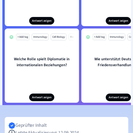
Antwort zeigen
Antwort zeigen
+ Add tag
Immunology
Cell Biology
Mo
+ Add tag
Immunology
Cell
Welche Rolle spielt Diplomatie in
Wie unterstützt Deuts
internationalen Beziehungen?
Friedensverhandlun
Antwort zeigen
Antwort zeigen
Geprüfter Inhalt
Letzte Aktualisierung: 12.09.2024