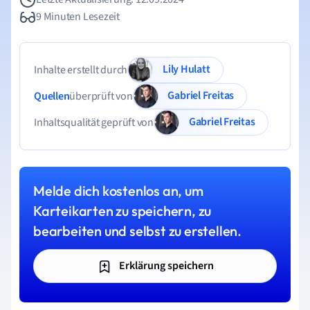
9 Minuten Lesezeit
Lily Hulatt
Inhalte erstellt durch
Gabriel Freitas
Quellen
überprüft von
Gabriel Freitas
Inhaltsqualität geprüft von
Melde dich kostenlos an, um
Karteikarten zu speichern, zu
bearbeiten und selbst zu erstellen.
Erklärung speichern