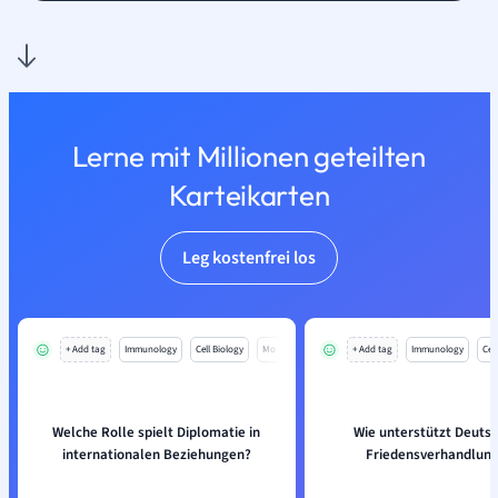
Lerne mit Millionen geteilten
Karteikarten
Leg kostenfrei los
+ Add tag
Immunology
Cell Biology
Mo
+ Add tag
Immunology
Cell
Welche Rolle spielt Diplomatie in
Wie unterstützt Deuts
internationalen Beziehungen?
Friedensverhandlun