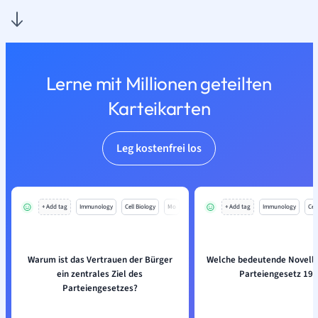
Lerne mit Millionen geteilten
Karteikarten
Leg kostenfrei los
+ Add tag
Immunology
Cell Biology
Mo
+ Add tag
Immunology
Cell
Warum ist das Vertrauen der Bürger
Welche bedeutende Novelle
ein zentrales Ziel des
Parteiengesetz 19
Parteiengesetzes?