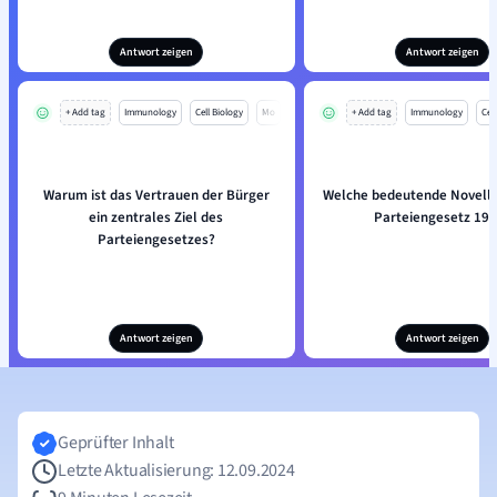
Antwort zeigen
Antwort zeigen
+ Add tag
Immunology
Cell Biology
Mo
+ Add tag
Immunology
Cell
Warum ist das Vertrauen der Bürger
Welche bedeutende Novelle
ein zentrales Ziel des
Parteiengesetz 19
Parteiengesetzes?
Antwort zeigen
Antwort zeigen
Geprüfter Inhalt
Letzte Aktualisierung: 12.09.2024