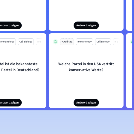
Antwort zeigen
Antwort zeigen
Immunology
Cell Biology
Mo
+ Add tag
Immunology
Cell Biology
Mo
ei ist die bekannteste
Welche Partei in den USA vertritt
 Partei in Deutschland?
konservative Werte?
Antwort zeigen
Antwort zeigen