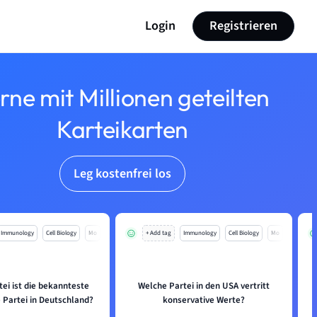
Login
Registrieren
rne mit Millionen geteilten
Karteikarten
Leg kostenfrei los
Immunology
Cell Biology
Mo
+ Add tag
Immunology
Cell Biology
Mo
ei ist die bekannteste
Welche Partei in den USA vertritt
 Partei in Deutschland?
konservative Werte?