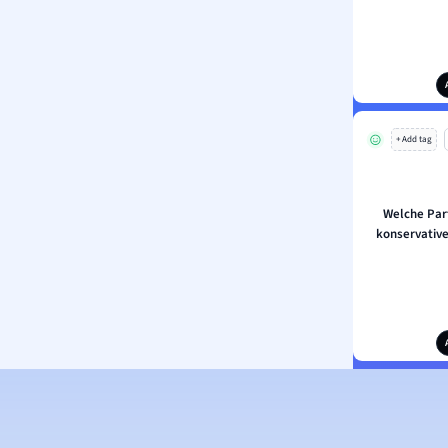
+ Add tag
Welche Part
konservative