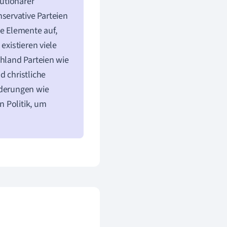
utionärer
servative Parteien
e Elemente auf,
existieren viele
chland Parteien wie
d christliche
rderungen wie
n Politik, um