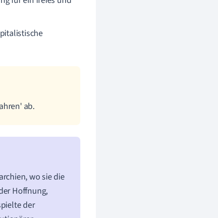
ng für ein freies und
pitalistische
wahren' ab.
rchien, wo sie die
 der Hoffnung,
pielte der