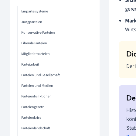
Sich
gere
Einparteisysteme
Mark
Jungparteien
Wirts
Konservative Parteien
Liberale Parteien
Mitgliederparteien
Parteiarbeit
Der 
Parteien und Gesellschaft
Parteien und Medien
Parteienfunktionen
Parteiengesetz
Hist
Parteienkrise
köni
Stab
Parteienlandschaft