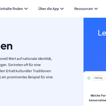
Karteikarten erstellen
Seite zusammenfassen
inhalte finden
Über die App
Ressourcen
Le
ien
onell Wert auf nationale Identität,
en. Sie treten oft für eine
en Erhalt kultureller Traditionen
) ein prominentes Beispiel für eine
+ Add tag
Welche Part
konservative