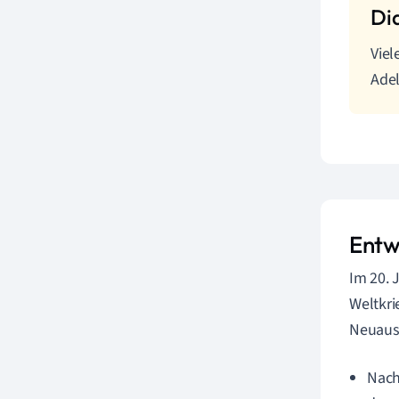
Viel
Adel
Entw
Im 20. 
Weltkri
Neuausr
Nach