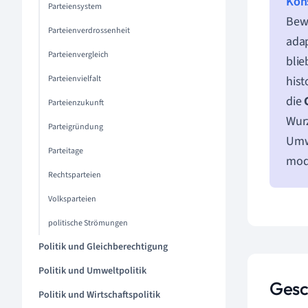
Kon
Parteiensystem
Bewe
Parteienverdrossenheit
adap
Parteienvergleich
blie
Parteienvielfalt
hist
die
Parteienzukunft
Wurz
Parteigründung
Umwe
Parteitage
mode
Rechtsparteien
Volksparteien
politische Strömungen
Politik und Gleichberechtigung
Politik und Umweltpolitik
Gesc
Politik und Wirtschaftspolitik