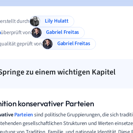
Lily Hulatt
 erstellt durch
Gabriel Freitas
n
überprüft von
Gabriel Freitas
qualität geprüft von
Springe zu einem wichtigen Kapitel
nition konservativer Parteien
vative
Parteien
sind politische Gruppierungen, die sich traditi
tehenden gesellschaftlichen Strukturen und Werten einsetze
eutung von Tradition, Familie, und nationale Identität. Diese 