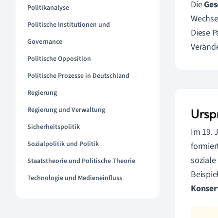
Die
Ges
Politikanalyse
Wechsel
Politische Institutionen und
Diese P
Governance
Verände
Politische Opposition
Politische Prozesse in Deutschland
Regierung
Regierung und Verwaltung
Ursp
Sicherheitspolitik
Im 19. 
Sozialpolitik und Politik
formier
soziale
Staatstheorie und Politische Theorie
Beispie
Technologie und Medieneinfluss
Konserv