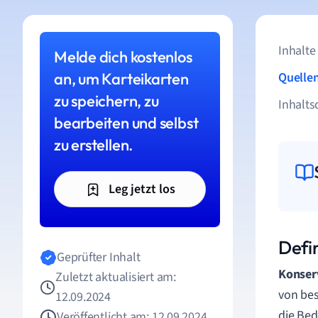
Inhalte
Melde dich kostenlos
an, um Karteikarten
Quelle
zu speichern, zu
Inhalts
bearbeiten und selbst
zu erstellen.
Leg jetzt los
Defi
Geprüfter Inhalt
Konser
Zuletzt aktualisiert am:
von bes
12.09.2024
die Bed
Veröffentlicht am: 12.09.2024