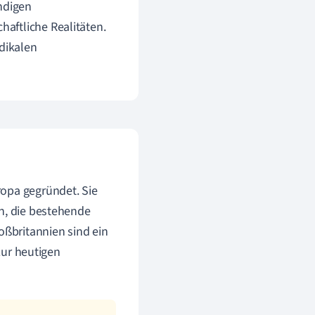
ändigen
aftliche Realitäten.
adikalen
ropa gegründet. Sie
en, die bestehende
oßbritannien sind ein
 zur heutigen