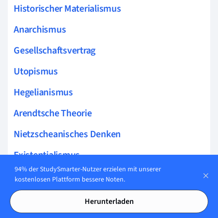
Historischer Materialismus
Anarchismus
Gesellschaftsvertrag
Utopismus
Hegelianismus
Arendtsche Theorie
Nietzscheanisches Denken
Existentialismus
94% der StudySmarter-Nutzer erzielen mit unserer
Gerechtigkeitstheorie
kostenlosen Plattform bessere Noten.
Kosmopolitismus
Herunterladen
Hobbesianischer Pessimismus