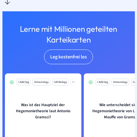
Lerne mit Millionen geteilten
Karteikarten
Leg kostenfrei los
+ Add tag
Immunology
Cell Biology
Mo
+ Add tag
Immunology
Cell
Was ist das Hauptziel der
Wie unterscheidet sic
Hegemonietheorie laut Antonio
Hegemonietheorie von La
Gramsci?
Mouffe von Gramsc