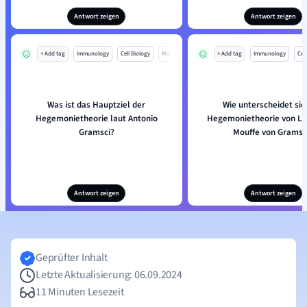
Antwort zeigen
Antwort zeigen
+ Add tag
Immunology
Cell Biology
Mo
+ Add tag
Immunology
Cell
Was ist das Hauptziel der
Wie unterscheidet sic
Hegemonietheorie laut Antonio
Hegemonietheorie von La
Gramsci?
Mouffe von Gramsc
Antwort zeigen
Antwort zeigen
Geprüfter Inhalt
Letzte Aktualisierung: 06.09.2024
11 Minuten Lesezeit