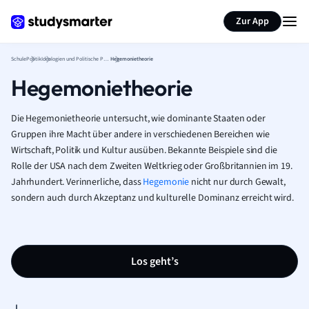
Karteikarten erstellen
Seite zusammenfassen
Zur App
Schule
Politik
Ideologien und Politische Philosophie
Hegemonietheorie
Hegemonietheorie
Die Hegemonietheorie untersucht, wie dominante Staaten oder
Gruppen ihre Macht über andere in verschiedenen Bereichen wie
Wirtschaft, Politik und Kultur ausüben. Bekannte Beispiele sind die
Rolle der USA nach dem Zweiten Weltkrieg oder Großbritannien im 19.
Jahrhundert. Verinnerliche, dass
Hegemonie
nicht nur durch Gewalt,
sondern auch durch Akzeptanz und kulturelle Dominanz erreicht wird.
Los geht’s