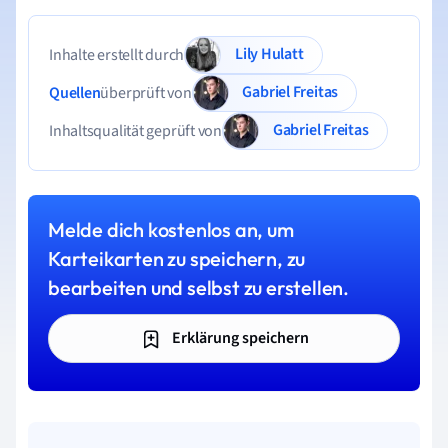
Lily Hulatt
Inhalte erstellt durch
Gabriel Freitas
Quellen
überprüft von
Gabriel Freitas
Inhaltsqualität geprüft von
Melde dich kostenlos an, um
Karteikarten zu speichern, zu
bearbeiten und selbst zu erstellen.
Erklärung speichern