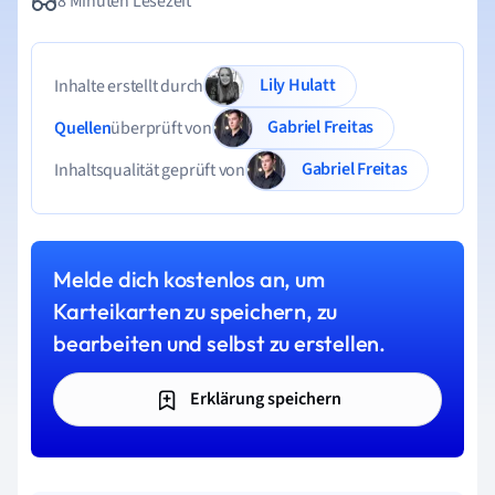
8 Minuten Lesezeit
Lily Hulatt
Inhalte erstellt durch
Gabriel Freitas
Quellen
überprüft von
Gabriel Freitas
Inhaltsqualität geprüft von
Melde dich kostenlos an, um
Karteikarten zu speichern, zu
bearbeiten und selbst zu erstellen.
Erklärung speichern