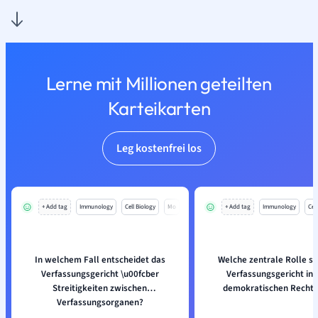
Lerne mit Millionen geteilten
Karteikarten
Leg kostenfrei los
+ Add tag
Immunology
Cell Biology
Mo
+ Add tag
Immunology
Cell
In welchem Fall entscheidet das
Welche zentrale Rolle sp
Verfassungsgericht \u00fcber
Verfassungsgericht in
Streitigkeiten zwischen
demokratischen Rechts
Verfassungsorganen?