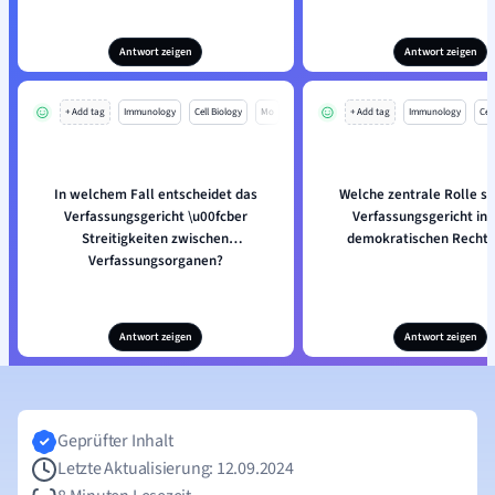
Antwort zeigen
Antwort zeigen
+ Add tag
Immunology
Cell Biology
Mo
+ Add tag
Immunology
Cell
In welchem Fall entscheidet das
Welche zentrale Rolle sp
Verfassungsgericht \u00fcber
Verfassungsgericht in
Streitigkeiten zwischen
demokratischen Rechts
Verfassungsorganen?
Antwort zeigen
Antwort zeigen
Geprüfter Inhalt
Letzte Aktualisierung: 12.09.2024