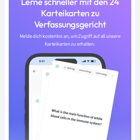
Lerne schneller mit den 24
Karteikarten zu
Verfassungsgericht
Melde dich kostenlos an, um Zugriff auf all unsere
Karteikarten zu erhalten.