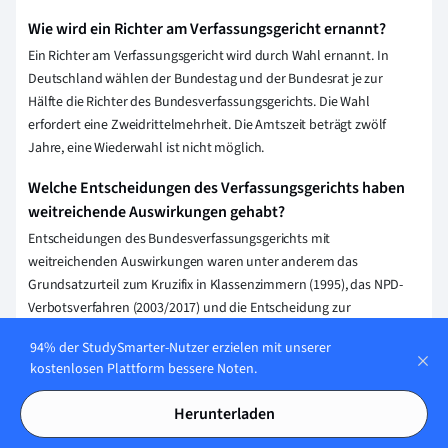
Wie wird ein Richter am Verfassungsgericht ernannt?
Ein Richter am Verfassungsgericht wird durch Wahl ernannt. In
Deutschland wählen der Bundestag und der Bundesrat je zur
Hälfte die Richter des Bundesverfassungsgerichts. Die Wahl
erfordert eine Zweidrittelmehrheit. Die Amtszeit beträgt zwölf
Jahre, eine Wiederwahl ist nicht möglich.
Welche Entscheidungen des Verfassungsgerichts haben
weitreichende Auswirkungen gehabt?
Entscheidungen des Bundesverfassungsgerichts mit
weitreichenden Auswirkungen waren unter anderem das
Grundsatzurteil zum Kruzifix in Klassenzimmern (1995), das NPD-
Verbotsverfahren (2003/2017) und die Entscheidung zur
Vorratsdatenspeicherung (2010). Diese Urteile prägten die
94% der StudySmarter-Nutzer erzielen mit unserer
Gesetzgebung und die gesellschaftliche Diskussion nachhaltig.
kostenlosen Plattform bessere Noten.
Wie kann man eine Klage vor das Verfassungsgericht
Herunterladen
bringen?
Um eine Klage vor das Verfassungsgericht zu bringen, muss man in